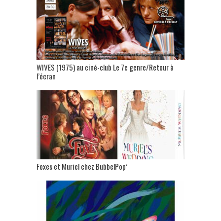
WIVES (1975) au ciné-club Le 7e genre/Retour à
l’écran
Foxes et Muriel chez BubbelPop’