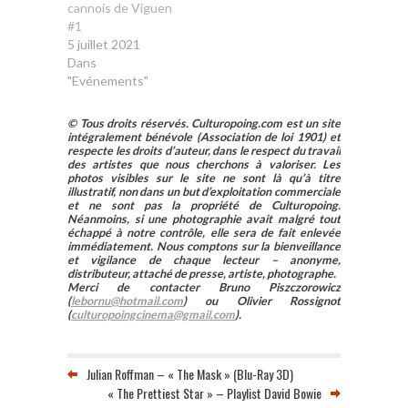
cannois de Viguen
#1
5 juillet 2021
Dans
"Evénements"
© Tous droits réservés. Culturopoing.com est un site
intégralement bénévole (Association de loi 1901) et
respecte les droits d’auteur, dans le respect du travail
des artistes que nous cherchons à valoriser. Les
photos visibles sur le site ne sont là qu’à titre
illustratif, non dans un but d’exploitation commerciale
et ne sont pas la propriété de Culturopoing.
Néanmoins, si une photographie avait malgré tout
échappé à notre contrôle, elle sera de fait enlevée
immédiatement. Nous comptons sur la bienveillance
et vigilance de chaque lecteur – anonyme,
distributeur, attaché de presse, artiste, photographe.
Merci de contacter Bruno Piszczorowicz
(
lebornu@hotmail.com
) ou Olivier Rossignot
(
culturopoingcinema@gmail.com
).
Julian Roffman – « The Mask » (Blu-Ray 3D)
« The Prettiest Star » – Playlist David Bowie