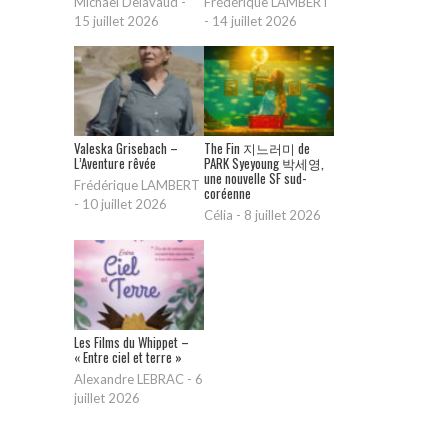
Michaël Delavaud
-
Frédérique LAMBERT
15 juillet 2026
-
14 juillet 2026
Valeska Grisebach –
The Fin 지느러미 de
L’Aventure rêvée
PARK Syeyoung 박세영,
une nouvelle SF sud-
Frédérique LAMBERT
coréenne
-
10 juillet 2026
Célia
-
8 juillet 2026
Les Films du Whippet –
« Entre ciel et terre »
Alexandre LEBRAC
-
6
juillet 2026