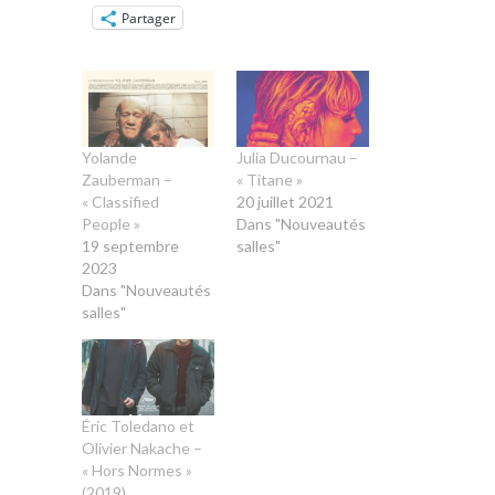
Partager
Yolande
Julia Ducournau –
Zauberman –
« Titane »
« Classified
20 juillet 2021
People »
Dans "Nouveautés
19 septembre
salles"
2023
Dans "Nouveautés
salles"
Éric Toledano et
Olivier Nakache –
« Hors Normes »
(2019)