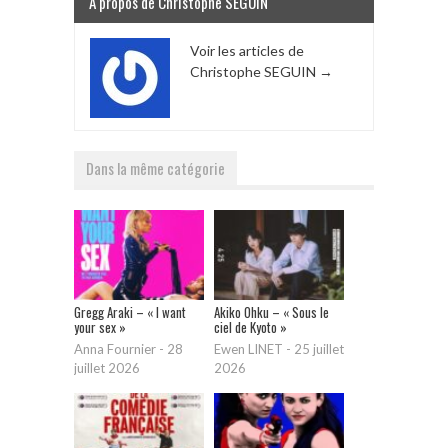
A propos de Christophe SEGUIN
Voir les articles de
Christophe SEGUIN
→
Dans la même catégorie
Gregg Araki – « I want
Akiko Ohku – « Sous le
your sex »
ciel de Kyoto »
Anna Fournier
-
28
Ewen LINET
-
25 juillet
juillet 2026
2026