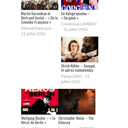
Martin Darondeau et
Evi Kalogiropoulou –
Bertrand Usclat – « De la
« Gorgonà »
Comédie-Française »
Frédérique LAMBERT
Michaël Delavaud
-
-
21 juillet 2026
21 juillet 2026
Ulrich Köhler – Gavagai,
et autres malentendus
Pierig LERAY
-
21
juillet 2026
Wolfgang Becker – « Le
Christopher Nolan – The
Héros de Berlin »
Odyssey