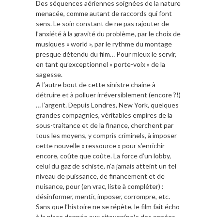
Des séquences aériennes soignées de la nature
menacée, comme autant de raccords qui font
sens. Le soin constant de ne pas rajouter de
l’anxiété à la gravité du problème, par le choix de
musiques « world », par le rythme du montage
presque détendu du film… Pour mieux le servir,
en tant qu’exceptionnel « porte-voix » de la
sagesse.
A l’autre bout de cette sinistre chaine à
détruire et à polluer irréversiblement (encore ?!)
… l’argent. Depuis Londres, New York, quelques
grandes compagnies, véritables empires de la
sous-traitance et de la finance, cherchent par
tous les moyens, y compris criminels, à imposer
cette nouvelle « ressource » pour s’enrichir
encore, coûte que coûte. La force d’un lobby,
celui du gaz de schiste, n’a jamais atteint un tel
niveau de puissance, de financement et de
nuisance, pour (en vrac, liste à compléter) :
désinformer, mentir, imposer, corrompre, etc.
Sans que l’histoire ne se répète, le film fait écho
à la place donnée aux citoyen(ne)s des années