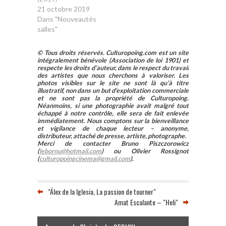
21 octobre 2019
Dans "Nouveautés
salles"
© Tous droits réservés. Culturopoing.com est un site
intégralement bénévole (Association de loi 1901) et
respecte les droits d’auteur, dans le respect du travail
des artistes que nous cherchons à valoriser. Les
photos visibles sur le site ne sont là qu’à titre
illustratif, non dans un but d’exploitation commerciale
et ne sont pas la propriété de Culturopoing.
Néanmoins, si une photographie avait malgré tout
échappé à notre contrôle, elle sera de fait enlevée
immédiatement. Nous comptons sur la bienveillance
et vigilance de chaque lecteur – anonyme,
distributeur, attaché de presse, artiste, photographe.
Merci de contacter Bruno Piszczorowicz
(
lebornu@hotmail.com
) ou Olivier Rossignot
(
culturopoingcinema@gmail.com
).
"Álex de la Iglesia, La passion de tourner"
Amat Escalante – "Heli"