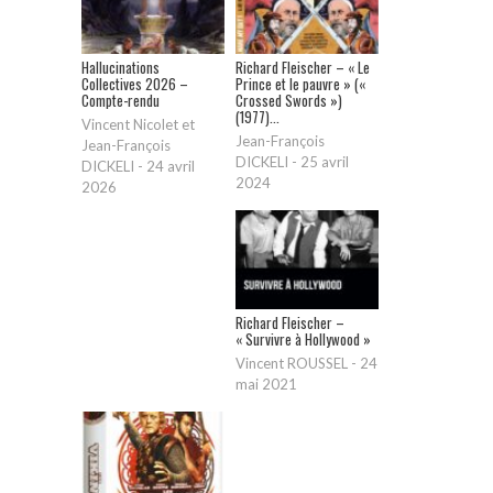
Hallucinations
Richard Fleischer – « Le
Collectives 2026 –
Prince et le pauvre » («
Compte-rendu
Crossed Swords »)
(1977)...
Vincent Nicolet et
Jean-François
Jean-François
DICKELI
-
25 avril
DICKELI
-
24 avril
2024
2026
Richard Fleischer –
« Survivre à Hollywood »
Vincent ROUSSEL
-
24
mai 2021