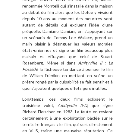
renommée Montelli qui s’installe dans la maison
au début du film alors que les Defoe y vivaient
depuis 10 ans au moment des meurtres sont
autant de détails qui excluent l’idée d’une
préquelle. Damiano Damiani, en s’appuyant sur
un scénario de Tommy Lee Wallace, prend un
malin plaisir à dézinguer les valeurs morales
états-uniennes et signe un film beaucoup plus
malsain et effrayant que celui de Stuart
Rosenberg. Même si dans
Amityville II : Le
Possédé
, la fâcheuse tendance à pomper le film
de William Friedkin en mettant en scène un
prêtre rongé par la culpabilité se fait sentir et à
quoi s’ajoutent quelques effets gore inutiles.
Longtemps, ces deux films éclipsent le
troisième volet,
Amityville 3-D
, que signe
Richard Fleischer en 1983. La faute en revient
certainement à une exploitation bâclée sur le
territoire français : le film, qui sort directement
en VHS, traîne une mauvaise réputation. Ce