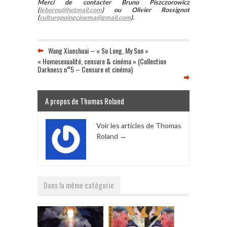
Merci de contacter Bruno Piszczorowicz
(
lebornu@hotmail.com
) ou Olivier Rossignot
(
culturopoingcinema@gmail.com
).
Wang Xiaoshuai – « So Long, My Son »
« Homosexualité, censure & cinéma » (Collection
Darkness n°5 – Censure et cinéma)
A propos de Thomas Roland
Voir les articles de Thomas
Roland
→
Dans la même catégorie