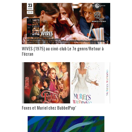
WIVES (1975) au ciné-club Le 7e genre/Retour à
l’écran
Foxes et Muriel chez BubbelPop’