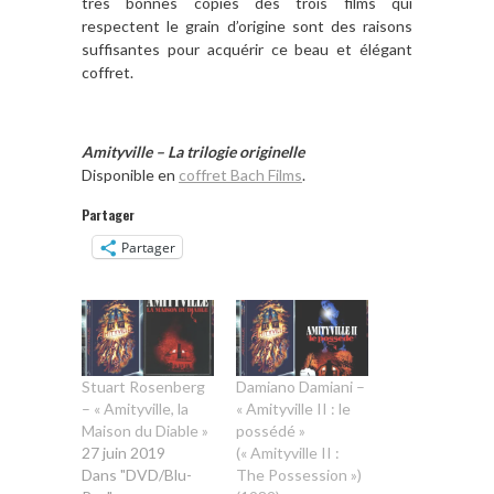
très bonnes copies des trois films qui
respectent le grain d’origine sont des raisons
suffisantes pour acquérir ce beau et élégant
coffret.
Amityville – La trilogie originelle
Disponible en
coffret Bach Films
.
Partager
Partager
Stuart Rosenberg
Damiano Damiani –
– « Amityville, la
« Amityville II : le
Maison du Diable »
possédé »
27 juin 2019
(« Amityville II :
Dans "DVD/Blu-
The Possession »)