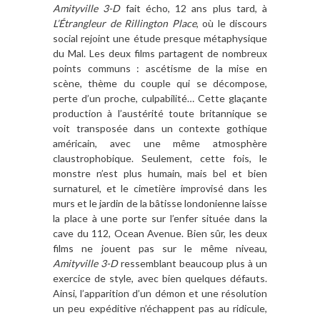
Amityville 3-D
fait écho, 12 ans plus tard, à
L’Étrangleur de Rillington Place
, où le discours
social rejoint une étude presque métaphysique
du Mal. Les deux films partagent de nombreux
points communs : ascétisme de la mise en
scène, thème du couple qui se décompose,
perte d’un proche, culpabilité… Cette glaçante
production à l’austérité toute britannique se
voit transposée dans un contexte gothique
américain, avec une même atmosphère
claustrophobique. Seulement, cette fois, le
monstre n’est plus humain, mais bel et bien
surnaturel, et le cimetière improvisé dans les
murs et le jardin de la bâtisse londonienne laisse
la place à une porte sur l’enfer située dans la
cave du 112, Ocean Avenue. Bien sûr, les deux
films ne jouent pas sur le même niveau,
Amityville 3-D
ressemblant beaucoup plus à un
exercice de style, avec bien quelques défauts.
Ainsi, l’apparition d’un démon et une résolution
un peu expéditive n’échappent pas au ridicule,