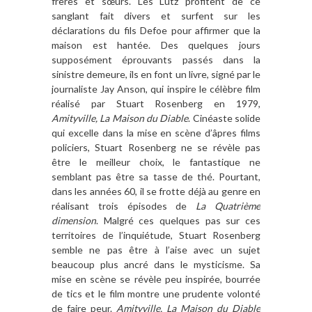
frères et sœurs. Les Lutz profitent de ce
sanglant fait divers et surfent sur les
déclarations du fils Defoe pour affirmer que la
maison est hantée. Des quelques jours
supposément éprouvants passés dans la
sinistre demeure, ils en font un livre, signé par le
journaliste Jay Anson, qui inspire le célèbre film
réalisé par Stuart Rosenberg en 1979,
Amityville, La Maison du Diable
. Cinéaste solide
qui excelle dans la mise en scène d’âpres films
policiers, Stuart Rosenberg ne se révèle pas
être le meilleur choix, le fantastique ne
semblant pas être sa tasse de thé. Pourtant,
dans les années 60, il se frotte déjà au genre en
réalisant trois épisodes de
La Quatrième
dimension
. Malgré ces quelques pas sur ces
territoires de l’inquiétude, Stuart Rosenberg
semble ne pas être à l’aise avec un sujet
beaucoup plus ancré dans le mysticisme. Sa
mise en scène se révèle peu inspirée, bourrée
de tics et le film montre une prudente volonté
de faire peur.
Amityville, La Maison du Diable