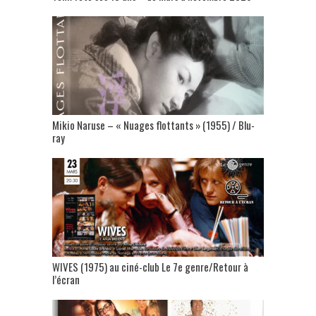
Mikio Naruse – « Nuages flottants » (1955) / Blu-
ray
WIVES (1975) au ciné-club Le 7e genre/Retour à
l’écran