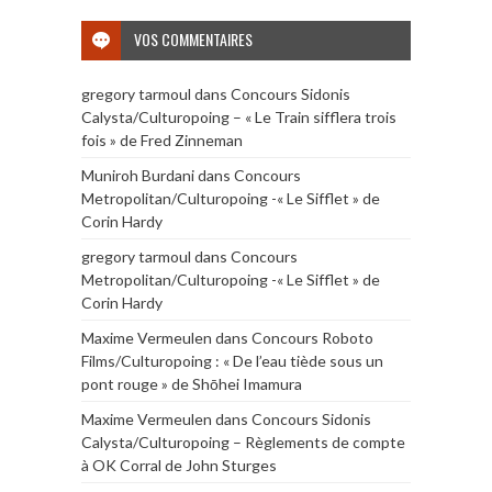
VOS COMMENTAIRES
gregory tarmoul
dans
Concours Sidonis
Calysta/Culturopoing – « Le Train sifflera trois
fois » de Fred Zinneman
Muniroh Burdani
dans
Concours
Metropolitan/Culturopoing -« Le Sifflet » de
Corin Hardy
gregory tarmoul
dans
Concours
Metropolitan/Culturopoing -« Le Sifflet » de
Corin Hardy
Maxime Vermeulen
dans
Concours Roboto
Films/Culturopoing : « De l’eau tiède sous un
pont rouge » de Shōhei Imamura
Maxime Vermeulen
dans
Concours Sidonis
Calysta/Culturopoing – Règlements de compte
à OK Corral de John Sturges