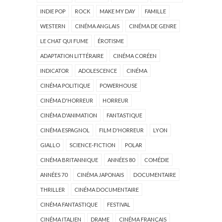
INDIE POP
ROCK
MAKE MY DAY
FAMILLE
WESTERN
CINÉMA ANGLAIS
CINÉMA DE GENRE
LE CHAT QUI FUME
ÉROTISME
ADAPTATION LITTÉRAIRE
CINÉMA CORÉEN
INDICATOR
ADOLESCENCE
CINÉMA
CINÉMA POLITIQUE
POWERHOUSE
CINÉMA D'HORREUR
HORREUR
CINÉMA D'ANIMATION
FANTASTIQUE
CINÉMA ESPAGNOL
FILM D'HORREUR
LYON
GIALLO
SCIENCE-FICTION
POLAR
CINÉMA BRITANNIQUE
ANNÉES 80
COMÉDIE
ANNÉES 70
CINÉMA JAPONAIS
DOCUMENTAIRE
THRILLER
CINÉMA DOCUMENTAIRE
CINÉMA FANTASTIQUE
FESTIVAL
CINÉMA ITALIEN
DRAME
CINÉMA FRANÇAIS