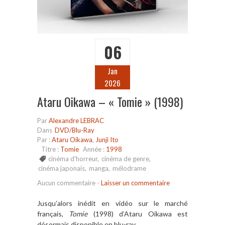
06
Jan
2026
Ataru Oikawa – « Tomie » (1998)
Par
Alexandre LEBRAC
Dans
DVD/Blu-Ray
Par :
Ataru Oikawa
,
Junji Ito
Titre :
Tomie
Année :
1998
cinéma d'horreur
,
cinéma de genre
,
cinéma japonais
,
manga
,
mélodrame
Aucun commentaire
-
Laisser un commentaire
Jusqu’alors inédit en vidéo sur le marché
français,
Tomie
(1998) d’Ataru Oikawa est
désormais disponible en blu-ray.