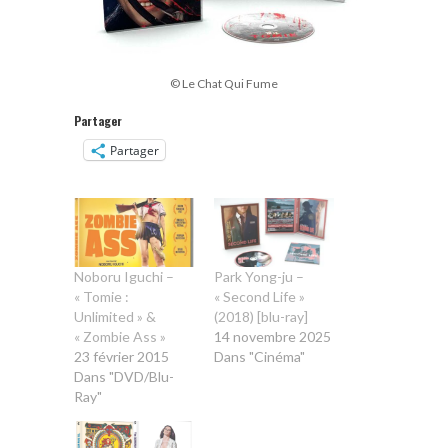
© Le Chat Qui Fume
Partager
Partager
Noboru Iguchi –
Park Yong-ju –
« Tomie :
« Second Life »
Unlimited » &
(2018) [blu-ray]
« Zombie Ass »
14 novembre 2025
23 février 2015
Dans "Cinéma"
Dans "DVD/Blu-
Ray"