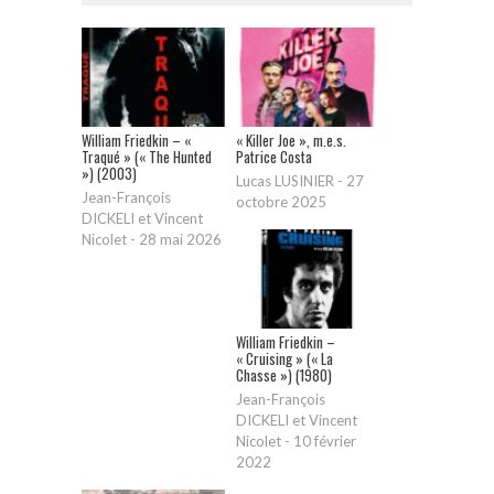
William Friedkin – «
« Killer Joe », m.e.s.
Traqué » (« The Hunted
Patrice Costa
») (2003)
Lucas LUSINIER
-
27
Jean-François
octobre 2025
DICKELI et Vincent
Nicolet
-
28 mai 2026
William Friedkin –
« Cruising » (« La
Chasse ») (1980)
Jean-François
DICKELI et Vincent
Nicolet
-
10 février
2022