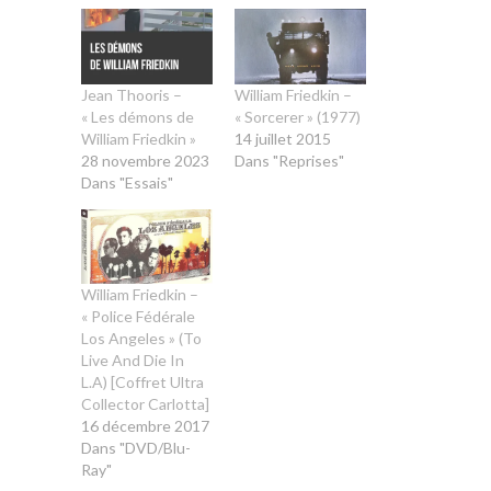
Jean Thooris –
William Friedkin –
« Les démons de
« Sorcerer » (1977)
William Friedkin »
14 juillet 2015
28 novembre 2023
Dans "Reprises"
Dans "Essais"
William Friedkin –
« Police Fédérale
Los Angeles » (To
Live And Die In
L.A) [Coffret Ultra
Collector Carlotta]
16 décembre 2017
Dans "DVD/Blu-
Ray"