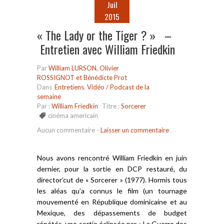
Juil
2015
« The Lady or the Tiger ? » –
Entretien avec William Friedkin
Par
William LURSON, Olivier
ROSSIGNOT et Bénédicte Prot
Dans
Entretiens
,
Vidéo / Podcast de la
semaine
Par :
William Friedkin
Titre :
Sorcerer
cinéma americain
Aucun commentaire
-
Laisser un commentaire
Nous avons rencontré William Friedkin en juin
dernier, pour la sortie en DCP restauré, du
director’cut de « Sorcerer » (1977). Hormis tous
les aléas qu’a connus le film (un tournage
mouvementé en République dominicaine et au
Mexique, des dépassements de budget
répétés, une sortie éclipsée par « La Guerre des