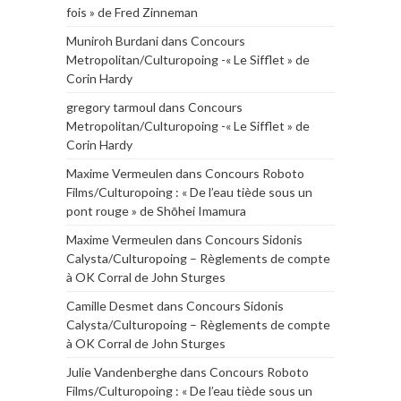
fois » de Fred Zinneman
Muniroh Burdani
dans
Concours
Metropolitan/Culturopoing -« Le Sifflet » de
Corin Hardy
gregory tarmoul
dans
Concours
Metropolitan/Culturopoing -« Le Sifflet » de
Corin Hardy
Maxime Vermeulen
dans
Concours Roboto
Films/Culturopoing : « De l’eau tiède sous un
pont rouge » de Shōhei Imamura
Maxime Vermeulen
dans
Concours Sidonis
Calysta/Culturopoing – Règlements de compte
à OK Corral de John Sturges
Camille Desmet
dans
Concours Sidonis
Calysta/Culturopoing – Règlements de compte
à OK Corral de John Sturges
Julie Vandenberghe
dans
Concours Roboto
Films/Culturopoing : « De l’eau tiède sous un