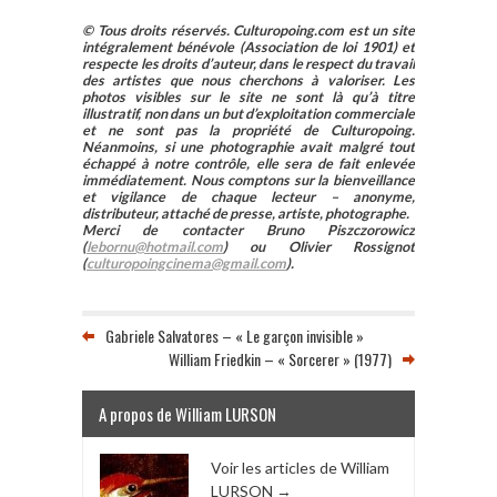
© Tous droits réservés. Culturopoing.com est un site
intégralement bénévole (Association de loi 1901) et
respecte les droits d’auteur, dans le respect du travail
des artistes que nous cherchons à valoriser. Les
photos visibles sur le site ne sont là qu’à titre
illustratif, non dans un but d’exploitation commerciale
et ne sont pas la propriété de Culturopoing.
Néanmoins, si une photographie avait malgré tout
échappé à notre contrôle, elle sera de fait enlevée
immédiatement. Nous comptons sur la bienveillance
et vigilance de chaque lecteur – anonyme,
distributeur, attaché de presse, artiste, photographe.
Merci de contacter Bruno Piszczorowicz
(
lebornu@hotmail.com
) ou Olivier Rossignot
(
culturopoingcinema@gmail.com
).
Gabriele Salvatores – « Le garçon invisible »
William Friedkin – « Sorcerer » (1977)
A propos de William LURSON
Voir les articles de William
LURSON
→