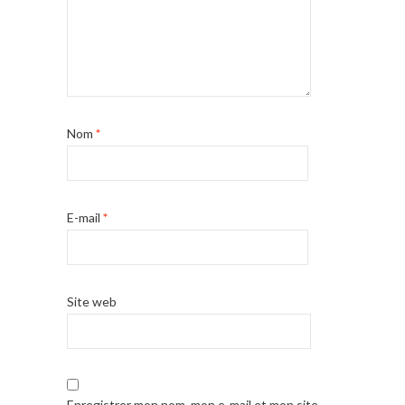
Nom
*
E-mail
*
Site web
Enregistrer mon nom, mon e-mail et mon site