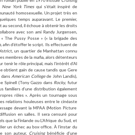
n roman publi
é
en 1970 intitul
é
Cruising
u
New York Times
qui s’était inspiré
de
mmunauté
homosexuelle
. Un projet tr
è
s en
quelques temps auparavant. Le premier,
nt au second,
il
échoue
à
obtenir les droits
 collabore avec son ami Randy Jurgensen,
t «
The Pussy Posse
»
(
«
la brigade des
n
,
afin d’é
toffer
le script. Ils effectuent de
strict,
un quartier de Manhattan connu
es membres de la mafia, alors détenteurs
 tenir le r
ô
le principal, mais l
’
int
é
rê
t d
’
Al
e obtient gain de cause
tandis que
Gere
 dans
American College
de John Landis),
Joe Spinell (Tony Gazzo dans
Rocky
,
futur
us familiers d
’
une distribution également
ropres r
ô
les
»
. Apr
è
s un tournage sous
les
relations houleuses entre le
cinéaste
assage devant la MPAA (Motion Picture
diffusion
en salles. Il sera censuré pour
ls que la Finlande ou L
’
Afrique du Sud, et
éler un échec au box-office. À
l
’
instar
du
e son auteur,
Cruising
b
é
n
é
ficie d
’
une