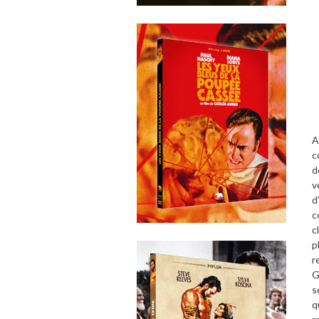
A
c
d
v
d
’
c
c
p
r
G
s
q