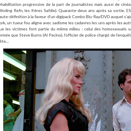
éhabilitation
progressive
de l
a part de journalistes mais aussi de
cin
éa
inding Refn, les fr
è
res Safdie). Quarante-deux ans apr
è
s sa sortie,
ES
aute-dé
finition
à
la faveur d
’
un digipack Combo Blu-Ray/DVD auquel s
’
aj
ork, un tueur fou aligne avec sadisme les cadavres les uns apr
è
s les autr
ue les victimes font partie du m
ê
me milieu : celui des homosexuels
ermé
e que Steve Burns (Al Pacino), l
’
officier de police chargé de l
’
enqu
ê
t
ête…