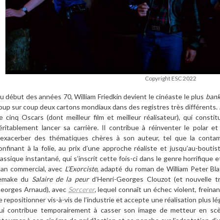
Copyright ESC 2022
u début des années 70, William Friedkin devient le
cinéaste
le plus
bank
oup sur coup deux cartons mondiaux dans des registres tr
è
s diffé
rents.
e cinq Oscars (dont meilleur film et meilleur réalisateur), qui consti
éritablement lancer
sa carrière. Il contribue
à r
éinventer le
polar
et
exacerber des thématiques ch
è
res
à
son auteur, tel que la contam
onfinant
à
la folie, au prix d
’
une approche réaliste et jusqu
’
au-boutist
lassique instantané,
qui
s’inscrit
cette fois-ci dans le genre horrifique 
lan commercial, avec
L
’
Exorciste
, adapt
é du roman de William Peter Blatt
emake du
Salaire de la peur
d
’
Henri-Georges Clouzot (et nouvelle tr
eorges Arnaud), avec
Sorcerer
, lequel
conna
î
t un échec violent, freina
e repositionner vis-
à
-vis de l
’
industrie et accepte
un
e
réalisation
plus lé
ui contribue temporairement
à
casser son image de
metteur en sc