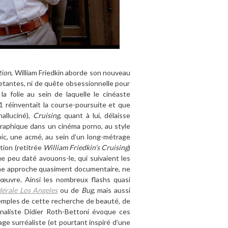
tion
, William Friedkin
aborde son nouveau
etantes, ni de qu
ê
te obsessionnelle pour
a folie au sein de laquelle le cinéaste
1
r
éinventait la course-poursuite et que
halluciné
),
Cruising
, quant
à lui,
d
élaisse
graphique
dans un cinéma porno, au style
ic, une acmé, au sein d
’
un long-m
é
trage
tion (retitré
e
William Friedkin
’
s Cruising
)
e peu daté avouons-le, qui suivaient les
e approche quasiment documentaire, ne
l’œuvre. Ainsi les nombreux flashs quasi
d
é
rale Los Angeles
ou de
Bug
, mais aussi
emples de cette recherche de beauté, de
rnaliste Didier Roth-Bettoni évoque ces
ge surréaliste (et pourtant inspiré
d
’
une