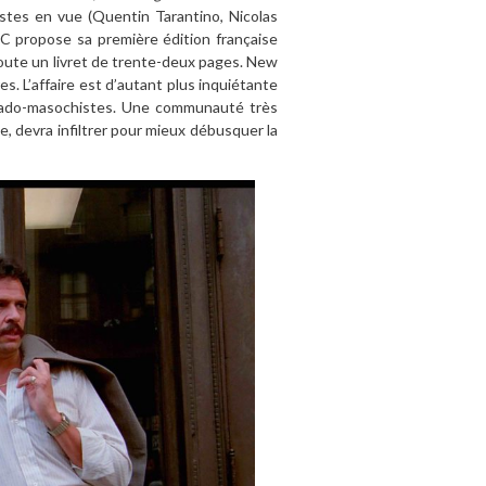
stes en vue (Quentin Tarantino, Nicolas
C propose s
a premi
è
re
édition fran
ç
aise
oute un livret de trente-deux pages. New
es. L
’
affaire est d
’
autant plus inquiétante
 sado-masochistes. Une communauté
tr
è
s
e, devra infiltrer pour mieux débusquer la