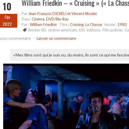
William Friedkin – « Cruising » (« La Chas
10
Par
Jean-François DICKELI et Vincent Nicolet
Fév
Dans
Cinéma
,
DVD/Blu-Ray
2022
Par :
William Friedkin
Titre :
Cruising
,
La Chasse
Année :
1980
Années 80
,
cinéma americain
,
ESC éditions
,
Film policier
,
G
ucun commentaire
-
Laisser un commentaire
«
Mes films sont qui je suis ou, du moins, ils sont ce qui me fascin