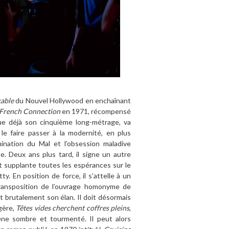
able
du Nouvel Hollywood en encha
î
nant
French Connection
en 1971, r
é
compens
é
tue dé
jà
son cinquiè
me long-m
é
trage,
va
 le
faire
passer
à
la modernité, en plus
ination du Mal et l
’
obsession maladive
e. Deux ans plus tard, il signe un autre
et supplante toutes les espérances sur le
y. En position de force, il s
’
attelle à
un
ansposition de l
’
ouvrage homonyme de
nt brutalement son élan. Il doit désormais
gère,
Tê
tes vides cherchent coffres pleins
,
ène
sombre et tour
ment
é. Il peut alors