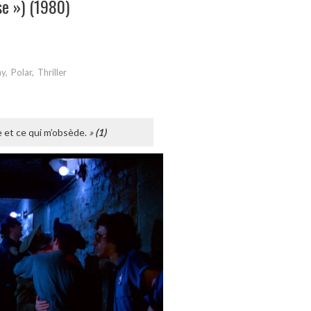
se ») (1980)
ay
,
Polar
,
Thriller
e et ce qui m
’
obs
è
de.
»
(1)