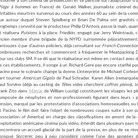
etourner
à
son ciné
ma de pr
édilection et se penche sur l
’
adaptation d
’
u
Pi
è
ge
à
hommes
en France) de Gerald Walker, journaliste criminel d
éritables meurtres
survenus au cours des années 60 au sein de la co
u
e autour duquel Steven Spielberg et Brian De Palma ont gravités 
ongtemps convoité par le producteur Philip D
’
Antoni, passe la main, qua
t ré
alisera
Pulsions
à la place. Friedkin, engagé par Jerry Weintraub,
ncien membre d
’
une brigade de la NYPD surnommé
e p
éjorativemen
antouzes
»
) par d
’
autres policiers
,
d
é
jà
consultant sur
French Connectio
ombreuses recherches et commencent
à fr
é
quenter le Meatpacking Di
our ses clubs SM
. Il se dit que
le
réalisateur
est m
ê
me en contact avec d
e ces établissements.
Il
songe
à
un Richard Gere pas encore starifié pour
acino pour le scé
nario change la donne.
L
’
interpr
è
te de Michael Corleon
art tourner
American Gigolo
de Paul Schrader. Karen Allen (remarqu
ée
aul Sorvino (d
é
jà
au casting de
Tê
tes vides cherchent
coffres pleins
), 
rank Zito dans
Maniac
de William Lustig) constituent les visages les pl
omposée de néophytes et non-professionnels figurant dans leurs « p
ension, marqué par les protestations d
’
associations homosexuelles
ou 
t Pacino, le film doit faire l
’
objet de nombreuses coupes suite
à
son p
ssociation of America)
en charge des classifications en amont de la 
exploitation américaine cinéma puis vidéo, interdit dans plusieurs pays te
encontrera un accueil glacial de la part de la presse, en plus de se ré
v
onspué
Sorcerer
,
peu
à
peu
consid
é
r
é comme
l
’
un
e des apogées
d