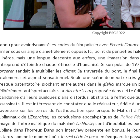
Copyright ESC 2022
onnu pour avoir dynamité les codes du
film
policier avec
French Connec
hriller sous un angle diamétralement opposé. Ici, point de pé
rip
éties hal
e héros, mais une longue descente aux enfers, une
immersion
dans l
ntreprend d’éteindre chaque é
tincelle d
’
humanité
. Si son polar de
197
orcerer
tendait
à
multiplier les
climax
(la traversée du pont, le final 
otalement cet aspect
sensationnel
. Seule une sc
è
ne de meurtre
tr
è
s 
resque ostentatoire, piochant entre autres dans le
giallo
, marque un p
élibé
r
ément antispectaculaire.
La
director
’
s cut
propos
ée dans cette édi
bandonne d
’
ailleurs quelques plans distordus, abstraits,
à l
’
effet quelqu
ssassinats.
Il est intéressant de constater que le réalisateur, fid
è
le à
un
aventure sur les terres de l
’
esth
étisation que lorsque le
Mal
est
à
ubliminaux de
L
’
Exorciste
, les conclusions apocalyptiques de
Police F
é
image de l
’
arbre maléfique du mal-aimé
La Nurse
, sont d
’
inoubliables ex
ublime dans l
’
horreur. Dans son interview présente en bonus, le jou
nstants comme le moment où «
le ré
el
c
è
de le pas
»
en
évoquant le passa