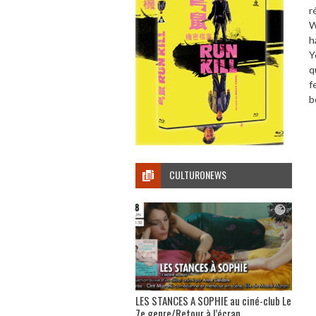
r
W
h
Y
q
f
b
CULTURONEWS
LES STANCES A SOPHIE au ciné-club Le
7e genre/Retour à l’écran