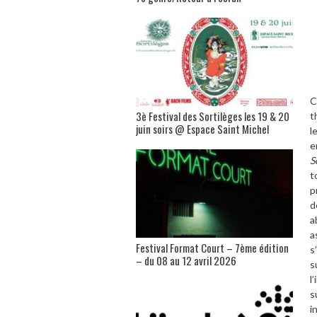
C
3è Festival des Sortilèges les 19 & 20
t
juin soirs @ Espace Saint Michel
l
e
S
t
p
d
a
a
Festival Format Court – 7ème édition
s
’
– du 08 au 12 avril 2026
s
l
’
s
i