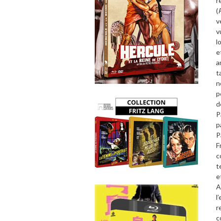
r
(
v
v
l
e
a
t
n
p
d
P
p
P
F
c
t
e
A
l
’
r
c