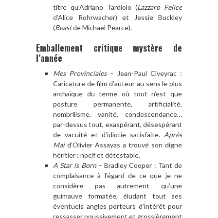
titre qu’Adriano Tardiolo (
Lazzaro Felice
d’Alice Rohrwacher) et Jessie Buckley
(
Beast
de Michael Pearce).
Emballement critique mystère de
l’année
Mes Provinciales
– Jean-Paul Civeyrac :
Caricature de film d’auteur au sens le plus
archaïque du terme où tout n’est que
posture permanente, artificialité,
nombrilisme, vanité, condescendance…
par-dessus tout, exaspérant, désespérant
de vacuité et d’idiotie satisfaite.
Après
Mai
d’Olivier Assayas a trouvé son digne
héritier : nocif et détestable.
A Star is Born
– Bradley Cooper : Tant de
complaisance à l’égard de ce que je ne
considère pas autrement qu’une
guimauve formatée, éludant tout ses
éventuels angles porteurs d’intérêt pour
ressasser poussivement et grossièrement