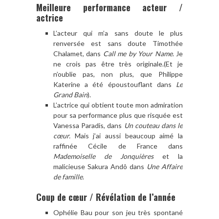
Meilleure performance acteur /
actrice
L’acteur qui m’a sans doute le plus
renversée est sans doute Timothée
Chalamet, dans
Call me by Your Name
. Je
ne crois pas être très originale.(Et je
n’oublie pas, non plus, que Philippe
Katerine a été époustouflant dans
Le
Grand Bain
).
L’actrice qui obtient toute mon admiration
pour sa performance plus que risquée est
Vanessa Paradis, dans
Un couteau dans le
cœur.
Mais j’ai aussi beaucoup aimé la
raffinée Cécile de France dans
Mademoiselle de Jonquières
et la
malicieuse Sakura Andô dans
Une Affaire
de famille
.
Coup de cœur / Révélation de l’année
Ophélie Bau pour son jeu très spontané