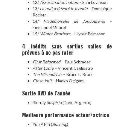
12/
Assassination nation –
Sam Levinson
13/
La nuit a dévoré le monde –
Dominique
Rocher
14/
Mademoiselle de Joncquières –
Emmanuel Mouret
15/
Winter Brothers –
Hlynur Palmason
4 inédits sans sorties salles de
prévues à ne pas rater
First Reformed
– Paul Schrader
After Louie –
Vincent Cagliostro
The Misandrists
– Bruce LaBruce
Close-knit –
Naoko Ogigami
Sortie DVD de l’année
Blu-ray
Suspiria
(Dario Argento)
Meilleure performance acteur/actrice
Yoo Af-in (
Burning
)