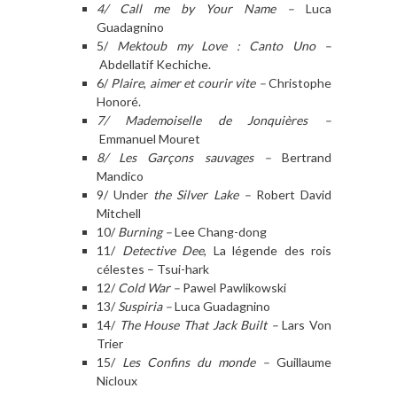
4/ Call me by Your Name –
Luca
Guadagnino
5/
Mektoub my Love : Canto Uno –
Abdellatif Kechiche.
6/
Plaire
,
aimer et courir vite –
Christophe
Honoré.
7/ Mademoiselle de Jonquières –
Emmanuel Mouret
8/ Les Garçons sauvages –
Bertrand
Mandico
9/ Under
the Silver Lake –
Robert David
Mitchell
10/
Burning –
Lee Chang-dong
11/
Detective Dee
, La légende des rois
célestes – Tsui-hark
12/
Cold War –
Pawel Pawlikowski
13/
Suspiria –
Luca Guadagnino
14/
The House That Jack Built –
Lars Von
Trier
15/
Les Confins du monde –
Guillaume
Nicloux