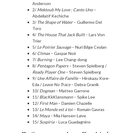
Anderson
2/
Mektoub My Love : Canto Uno
–
Abdellatif Kechiche
3/
The Shape of Water
– Guillermo Del
Toro
4/
The House That Jack Built
– Lars Von
Trier
5/
Le Poirier Sauvage
– Nuri Bilge Ceylan
6/
Climax
– Gaspar Noé
7/
Burning
– Lee Chang-dong
8/
Pentagon Papers
– Steven Spielberg /
Ready Player One
– Steven Spielberg
9/
Une Affaire de Famille
– Hirokazu Kore-
Eda /
Leave No Trace
– Debra Granik
10/
Dogman
– Matteo Garrone
11/
BlacKkKlansmann
– Spike Lee
12/
First Man
– Damien Chazelle
13/
Le Monde est à toi
– Romain Gavras
14/
Maya
– Mia Hansen-Løve
15/
Suspiria
– Luca Guadagnino