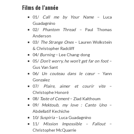
Films de l’année
01/
Call me by Your Name
– Luca
Guadagnino
02/
Phantom Thread
–
Paul Thomas
Anderson
03/
The Strange Ones
– Lauren Wolkstein
& Christopher Radcliff
04/
Burning
– Lee Chang-dong
05/
Don’t worry, he won’t get far on foot
–
Gus Van Sant
06/
Un couteau
dans le cœur
– Yann
Gonzalez
07/
Plaire, aimer et courir vite
–
Christophe Honoré
08/
Taste of Cement
– Ziad Kalthoum
09/
Mektoub, my love : Canto Uno
–
Abdellatif Kechiche
10/
Suspiria
– Luca Guadagnino
11/
Mission Impossible – Fallout
–
Christopher McQuarrie