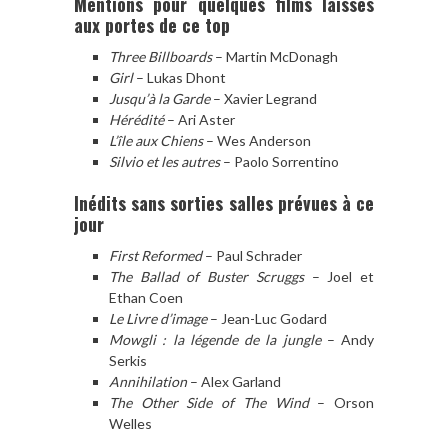
Mentions pour quelques films laissés
aux portes de ce top
Three Billboards
– Martin McDonagh
Girl
– Lukas Dhont
Jusqu’à la Garde
– Xavier Legrand
Hérédité
– Ari Aster
L’île aux Chiens
– Wes Anderson
Silvio et les autres
– Paolo Sorrentino
Inédits sans sorties salles prévues à ce
jour
First Reformed
– Paul Schrader
The Ballad of Buster Scruggs
– Joel et
Ethan Coen
Le Livre d’image
– Jean-Luc Godard
Mowgli : la légende de la jungle
– Andy
Serkis
Annihilation
– Alex Garland
The Other Side of The Wind
– Orson
Welles