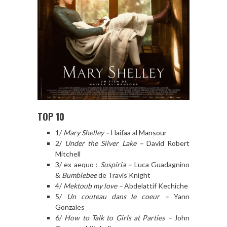
TOP 10
1/
Mary Shelley –
Haifaa al Mansour
2/
Under the Silver Lake –
David Robert
Mitchell
3/ ex aequo :
Suspiria –
Luca Guadagnino
&
Bumblebee
de Travis Knight
4/
Mektoub my love –
Abdelattif Kechiche
5/
Un couteau dans le coeur –
Yann
Gonzales
6/
How to Talk to Girls at Parties –
John