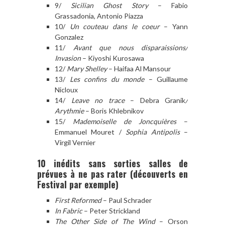
9/
Sicilian Ghost Story
– Fabio
Grassadonia, Antonio Piazza
10/
Un couteau dans le coeur
– Yann
Gonzalez
11/
Avant que nous disparaissions/
Invasion
– Kiyoshi Kurosawa
12/
Mary Shelley
– Haifaa Al Mansour
13/
Les confins du monde
– Guillaume
Nicloux
14/
Leave no trace
– Debra Granik
/
Arythmie
– Boris Khlebnikov
15/
Mademoiselle de Joncquières
–
Emmanuel Mouret /
Sophia Antipolis
–
Virgil Vernier
10 inédits sans sorties salles de
prévues à ne pas rater (découverts en
Festival par exemple)
First Reformed
– Paul Schrader
In Fabric
– Peter Strickland
The Other Side of The Wind
– Orson