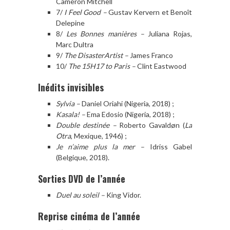
Cameron Mitchell
7/
I Feel Good –
Gustav Kervern et Benoît
Delepine
8/
Les Bonnes manières –
Juliana Rojas,
Marc Dultra
9/
The DisasterArtist –
James Franco
10/
The 15H17 to Paris –
Clint Eastwood
Inédits invisibles
Sylvia –
Daniel Oriahi (Nigeria, 2018) ;
Kasala! –
Ema Edosio (Nigeria, 2018) ;
Double destinée –
Roberto Gavaldøn (
La
Otra
, Mexique, 1946) ;
Je n’aime plus la mer –
Idriss Gabel
(Belgique, 2018).
Sorties DVD de l’année
Duel au soleil –
King Vidor.
Reprise cinéma de l’année