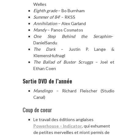
Welles
Eighth grade
– Bo Burnham
Summer of 84′
– RKSS
Annihilation
– Alex Garland
Mandy
– Panos Cosmatos
One Step Behind the Seraphim
–
DanielSandu
The Dark
– Justin P. Lange &
KlemensHufnagl
The Ballad of Buster Scruggs
– Joel et
Ethan Coen
Sortie DVD de l’année
Mandingo
– Richard Fleischer (Studio
Canal)
Coup de coeur
Le travail des éditions anglaises
Powerhouse – Indicator
, qui exhument
de petites merveilles et m’ont permis de