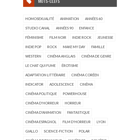
MOTS-CLEFS
HOMOSEXUALITÉ
ANIMATION
ANNÉES 60
STUDIO CANAL
ANNÉES 90
ENFANCE
FÉMINISME
FILM NOIR
INDIE ROCK
JEUNESSE
INDIE POP
ROCK
MAKE MY DAY
FAMILLE
WESTERN
CINÉMA ANGLAIS
CINÉMA DE GENRE
LE CHAT QUI FUME
ÉROTISME
ADAPTATION LITTÉRAIRE
CINÉMA CORÉEN
INDICATOR
ADOLESCENCE
CINÉMA
CINÉMA POLITIQUE
POWERHOUSE
CINÉMA D'HORREUR
HORREUR
CINÉMA D'ANIMATION
FANTASTIQUE
CINÉMA ESPAGNOL
FILM D'HORREUR
LYON
GIALLO
SCIENCE-FICTION
POLAR