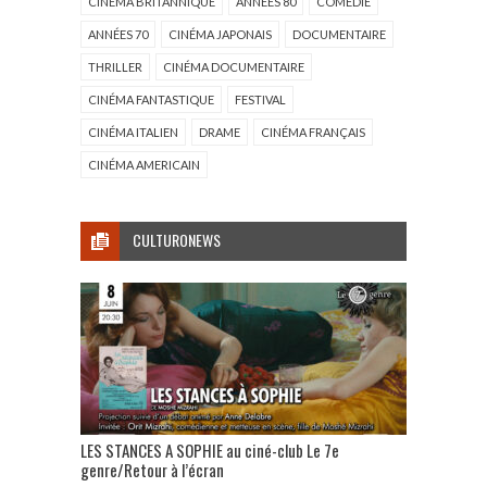
CINÉMA BRITANNIQUE
ANNÉES 80
COMÉDIE
ANNÉES 70
CINÉMA JAPONAIS
DOCUMENTAIRE
THRILLER
CINÉMA DOCUMENTAIRE
CINÉMA FANTASTIQUE
FESTIVAL
CINÉMA ITALIEN
DRAME
CINÉMA FRANÇAIS
CINÉMA AMERICAIN
CULTURONEWS
LES STANCES A SOPHIE au ciné-club Le 7e
genre/Retour à l’écran