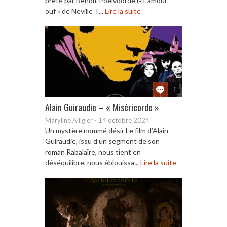
prêté par Benoit Poelvoorde (« L’amour
ouf » de Neville T...
Lire la suite
1
Alain Guiraudie – « Miséricorde »
Maryline Alligier
-
14 octobre 2024
Un mystère nommé désir Le film d’Alain
Guiraudie, issu d’un segment de son
roman Rabalaïre, nous tient en
déséquilibre, nous éblouissa...
Lire la suite