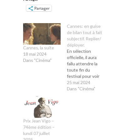
Partager
Cannes: en guise
de bilan tout à fait
subjectif. Replier/
déployer.
Cannes, la suite
En sélection
18 mai 2024
officielle, il aura
Dans "Cinéma"
fallu attendre la
toute fin du
festival pour voir
enfin des films qui
25 mai 2024
saisissent et
Dans "Cinéma"
emportent, au
premier rang
desquels l’iranien
The Seed of the
sacred Fig (
Prix Jean Vigo –
Mohammad
74ème édition –
Rasoulof) et
lundi 07 juillet
l’indien All we
2025