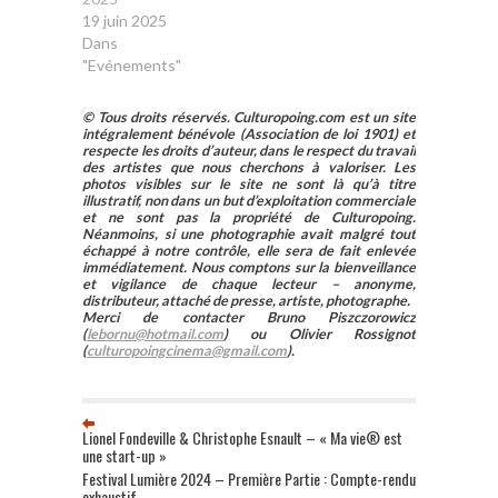
imagine as light (
19 juin 2025
Payal Kapadia).
Dans
Avant cela, on aura
"Evénements"
eu…
© Tous droits réservés. Culturopoing.com est un site
intégralement bénévole (Association de loi 1901) et
respecte les droits d’auteur, dans le respect du travail
des artistes que nous cherchons à valoriser. Les
photos visibles sur le site ne sont là qu’à titre
illustratif, non dans un but d’exploitation commerciale
et ne sont pas la propriété de Culturopoing.
Néanmoins, si une photographie avait malgré tout
échappé à notre contrôle, elle sera de fait enlevée
immédiatement. Nous comptons sur la bienveillance
et vigilance de chaque lecteur – anonyme,
distributeur, attaché de presse, artiste, photographe.
Merci de contacter Bruno Piszczorowicz
(
lebornu@hotmail.com
) ou Olivier Rossignot
(
culturopoingcinema@gmail.com
).
Lionel Fondeville & Christophe Esnault – « Ma vie® est
une start-up »
Festival Lumière 2024 – Première Partie : Compte-rendu
exhaustif