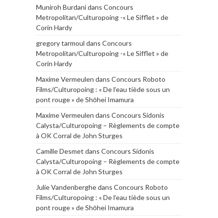
Muniroh Burdani
dans
Concours
Metropolitan/Culturopoing -« Le Sifflet » de
Corin Hardy
gregory tarmoul
dans
Concours
Metropolitan/Culturopoing -« Le Sifflet » de
Corin Hardy
Maxime Vermeulen
dans
Concours Roboto
Films/Culturopoing : « De l’eau tiède sous un
pont rouge » de Shōhei Imamura
Maxime Vermeulen
dans
Concours Sidonis
Calysta/Culturopoing – Règlements de compte
à OK Corral de John Sturges
Camille Desmet
dans
Concours Sidonis
Calysta/Culturopoing – Règlements de compte
à OK Corral de John Sturges
Julie Vandenberghe
dans
Concours Roboto
Films/Culturopoing : « De l’eau tiède sous un
pont rouge » de Shōhei Imamura