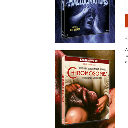
A
À
s
d