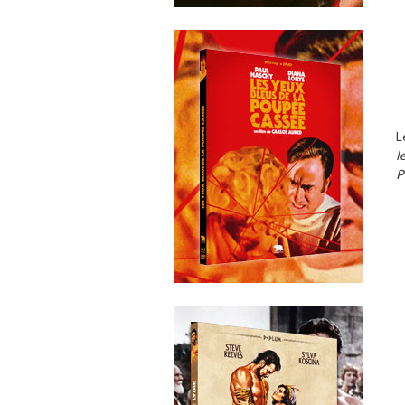
L
l
P