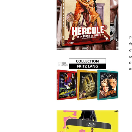
P
f
d
s
d
a