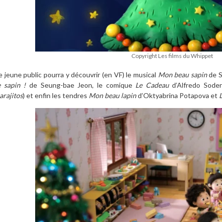
Copyright Les films du Whippet
e jeune public pourra y découvrir (en VF) le musical
Mon beau sapin
de S
e sapin !
de Seung-bae Jeon, le comique
Le Cadeau
d’Alfredo Soder
arajitos
) et enfin les tendres
Mon beau lapin
d’Oktyabrina Potapova et
L