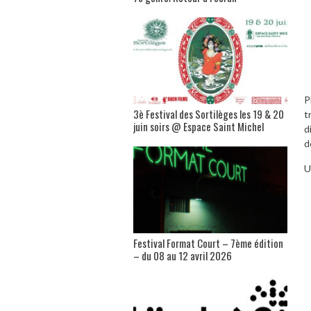
P
3è Festival des Sortilèges les 19 & 20
t
juin soirs @ Espace Saint Michel
d
d
U
Festival Format Court – 7ème édition
– du 08 au 12 avril 2026