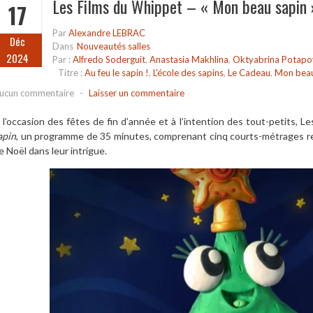
Les Films du Whippet – « Mon beau sapin 
17
Par
Alexandre LEBRAC
Déc
Dans
Nouveautés salles
2024
Par :
Alfredo Soderguit
,
Anastasia Makhlina
,
Oktyabrina Potapo
Titre :
Au feu le sapin !
,
L'école des sapins
,
Le Cadeau
,
Mon beau
ucun commentaire
-
Laisser un commentaire
 l’occasion des fêtes de fin d’année et à l’intention des tout-petits,
apin
, un programme de 35 minutes, comprenant cinq courts-métrages rel
e Noël dans leur intrigue.