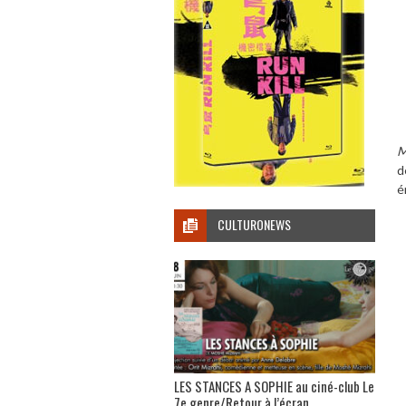
M
d
é
CULTURONEWS
LES STANCES A SOPHIE au ciné-club Le
7e genre/Retour à l’écran