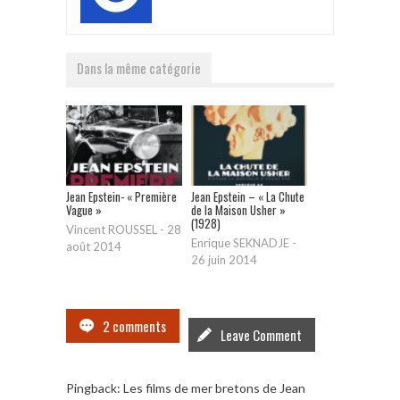
Dans la même catégorie
Jean Epstein- « Première
Jean Epstein – « La Chute
Vague »
de la Maison Usher »
(1928)
Vincent ROUSSEL
-
28
Enrique SEKNADJE
-
août 2014
26 juin 2014
2 comments
Leave Comment
Pingback:
Les films de mer bretons de Jean