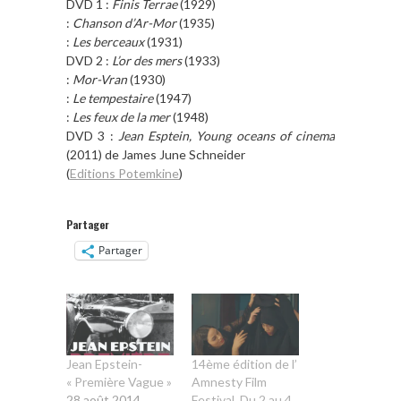
DVD 1 :
Finis Terrae
(1929)
:
Chanson d’Ar-Mor
(1935)
:
Les berceaux
(1931)
DVD 2 :
L’or des mers
(1933)
:
Mor-Vran
(1930)
:
Le tempestaire
(1947)
:
Les feux de la mer
(1948)
DVD 3 :
Jean Esptein, Young oceans of cinema
(2011) de James June Schneider
(
Editions Potemkine
)
Partager
Partager
Jean Epstein-
14ème édition de l’
« Première Vague »
Amnesty Film
28 août 2014
Festival. Du 2 au 4