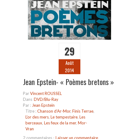
29
Août
2014
Jean Epstein- « Poèmes bretons »
Par
Vincent ROUSSEL
Dans
DVD/Blu-Ray
Par :
Jean Epstein
Titre :
Chanson d’Ar-Mor
,
Finis Terrae
,
L’or des mers
,
Le tempestaire
,
Les
berceaux
,
Les feux de la mer
,
Mor-
Vran
2 commentaires
-
Laisser un commentaire