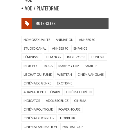
VOD / PLATEFORME
MOTS-CLEFS
HOMOSEXUALITÉ
ANIMATION
ANNÉES 60
STUDIO CANAL
ANNÉES 90
ENFANCE
FÉMINISME
FILM NOIR
INDIE ROCK
JEUNESSE
INDIE POP
ROCK
MAKE MY DAY
FAMILLE
LE CHAT QUI FUME
WESTERN
CINÉMA ANGLAIS
CINÉMA DE GENRE
ÉROTISME
ADAPTATION LITTÉRAIRE
CINÉMA CORÉEN
INDICATOR
ADOLESCENCE
CINÉMA
CINÉMA POLITIQUE
POWERHOUSE
CINÉMA D'HORREUR
HORREUR
CINÉMA D'ANIMATION
FANTASTIQUE