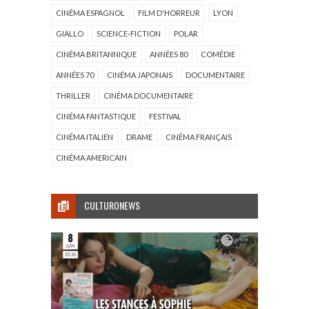
CINÉMA ESPAGNOL
FILM D'HORREUR
LYON
GIALLO
SCIENCE-FICTION
POLAR
CINÉMA BRITANNIQUE
ANNÉES 80
COMÉDIE
ANNÉES 70
CINÉMA JAPONAIS
DOCUMENTAIRE
THRILLER
CINÉMA DOCUMENTAIRE
CINÉMA FANTASTIQUE
FESTIVAL
CINÉMA ITALIEN
DRAME
CINÉMA FRANÇAIS
CINÉMA AMERICAIN
CULTURONEWS