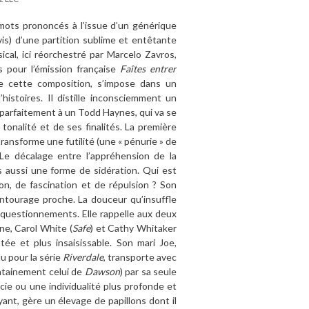
mots prononcés à l’issue d’un générique
is) d’une partition sublime et entêtante
cal, ici réorchestré par Marcelo Zavros,
s pour l’émission française
Faîtes entrer
de cette composition, s’impose dans un
histoires. Il distille inconsciemment un
d parfaitement à un Todd Haynes, qui va se
 tonalité et de ses finalités. La première
transforme une futilité (une « pénurie » de
e décalage entre l’appréhension de la
is aussi une forme de sidération. Qui est
on, de fascination et de répulsion ? Son
ntourage proche. La douceur qu’insuffle
s questionnements. Elle rappelle aux deux
ne, Carol White (
Safe
) et Cathy Whitaker
ée et plus insaisissable. Son mari Joe,
u pour la série
Riverdale
, transporte avec
intainement celui de
Dawson
) par sa seule
cie ou une individualité plus profonde et
ant, gère un élevage de papillons dont il