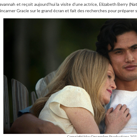
avannah et reçoit aujourd’hui la visite d’une actrice, Elizabeth Berry (Na
 incarner Gracie sur le grand écran et fait des recherches pour préparer 
Copyright May December Productions 202