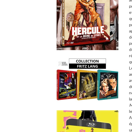
p
e
q
p
a
d
p
d
r
q
L
a
a
d
n
l
M
l
A
é
u