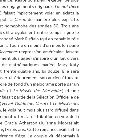
nié ses engagements originaux.
I’m not there
faisait implicitement voler en éclats la
public.
Carol
, de manière plus explicite,
 et homophobe des années 50. Trois ans
ers
(il a également entre temps signé le
proposé Mark Ruffalo (qui en tenait le rôle
rtman… Tourné en moins d’un mois (on parle
ecember
(expression américaine faisant
ent plus âgée) s’inspire d’un fait divers
re de mathématiques mariée, Mary Katy
 trente-quatre ans, lui douze. Elle sera
user ultérieurement son ancien étudiant
 toile de fond d’un mélodrame porté par un
dis
et
Le Musée des Merveilles
) et une
r
faisait partie de la Sélection Officielle de
(
Velvet Goldmine
,
Carol
et
Le Musée des
, le voilà huit mois plus tard diffusé dans
rement offert la distribution en vue de la
e Gracie Atherton (Julianne Moore) ait
t-trois ans. Cette romance avait fait la
érence d’âge. Le couple vit désormais à