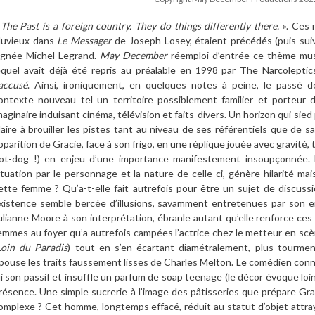
«
The Past is a foreign country. They do things differently there.
». Ces 
luvieux dans
Le Messager
de Joseph Losey, étaient précédés (puis suiv
ignée Michel Legrand.
May December
réemploi d’entrée ce thème musi
equel avait déjà été repris au préalable en 1998 par The Narcoleptic
’accusé
. Ainsi, ironiquement, en quelques notes à peine, le passé 
ontexte nouveau tel un territoire possiblement familier et porteur d’
maginaire induisant cinéma, télévision et faits-divers. Un horizon qui sie
laire à brouiller les pistes tant au niveau de ses référentiels que de sa
pparition de Gracie, face à son frigo, en une réplique jouée avec gravité, 
ot-dog !) en enjeu d’une importance manifestement insoupçonnée. L
ituation par le personnage et la nature de celle-ci, génère hilarité ma
ette femme ? Qu’a-t-elle fait autrefois pour être un sujet de discussi
xistence semble bercée d’illusions, savamment entretenues par son e
ulianne Moore à son interprétation, ébranle autant qu’elle renforce ce
emmes au foyer qu’a autrefois campées l’actrice chez le metteur en scè
Loin du Paradis
) tout en s’en écartant diamétralement, plus tourment
pouse les traits faussement lisses de Charles Melton. Le comédien conn
ui son passif et insuffle un parfum de soap teenage (le décor évoque lo
résence. Une simple sucrerie à l’image des pâtisseries que prépare Gra
omplexe ? Cet homme, longtemps effacé, réduit au statut d’objet attray