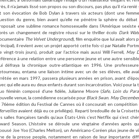
rès, il n’a jamais lissé son propos ou son discours, pas plus qu’il n’a re
t son évocation de Bob Dylan à travers six acteurs (dont une femme) 
uestion du genre, bien avant qu’elle ne pénètre la sphère du débat 
roposait une sublime romance homosexuelle dans l’Amérique sexiste
près un changement de registre réussi sur le thriller écolo
Dark Wat
ocumentaire
The Velvet Underground
), film enquête que lui avait alors 
rincipal), il revient avec un projet apporté cette fois-ci par Natalie Po
e vingt-trois jours), produit par l’actrice mais aussi Will Ferrell,
May D
éférence à une relation entre une personne jeune et une autre sensiblem
ui défraya la chronique outre-atlantique en 1996. Une professeu
etourneau, entama une liaison intime avec un de ses élèves, elle avait
rrêtée en mars 1997, passera plusieurs années en prison, avant d’épo
vec qui elle aura eu deux enfants durant son incarcération. Voici pour la
uo féminin composé d’une fidèle, Julianne Moore (
Safe
,
Loin du Para
ouvelle venue, la comédienne oscarisée pour
Black Swan
.
May Decembe
a 76ème édition du Festival de Cannes où il concourait en compétition 
erveilles
avaient déjà eu ce privilège). Reparti bredouille de la Croisette
es salles françaises tandis qu’aux États-Unis c’est Netflix qui s’est chè
ward Season. L’histoire se déroule une vingtaine d’années après qu
pousé Joe Yoo (Charles Melton), un Américano-Coréen plus jeune de ving
ne de la presse people, notamment en raison de leur importante diff