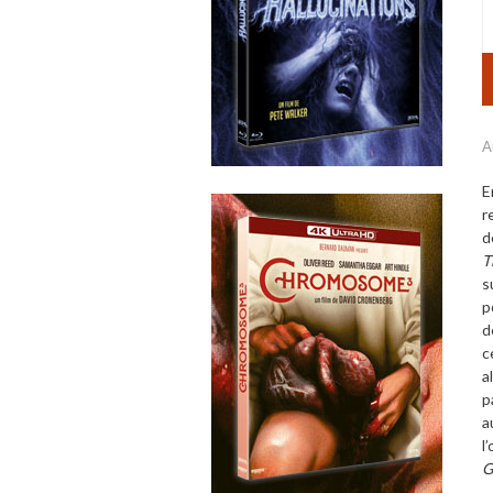
A
E
r
d
T
s
p
d
c
a
p
a
l
G