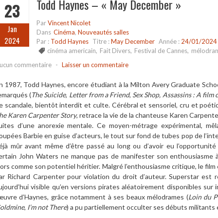
Todd Haynes – « May December »
23
Par
Vincent Nicolet
Jan
Dans
Cinéma
,
Nouveautés salles
2024
Par :
Todd Haynes
Titre :
May December
Année :
24/01/2024
cinéma americain
,
Fait Divers
,
Festival de Cannes
,
mélodra
ucun commentaire
-
Laisser un commentaire
n 1987, Todd Haynes, encore étudiant à la Milton Avery Graduate School
emarqués (
The Suicide
,
Letter from a Friend
,
Sex Shop, Assassins : A fil
e scandale, bientôt interdit et culte. Cérébral et sensoriel, cru et poét
he Karen Carpenter Story
, retrace la vie de la chanteuse Karen Carpent
uites d’une anorexie mentale. Ce moyen-métrage expérimental, mê
oupées Barbie en guise d’acteurs, le tout sur fond de tubes pop de l’in
éjà mûr avant même d’être passé au long ou d’avoir eu l’opportunité
ertain John Waters ne manque pas de manifester son enthousiasme à 
lors comme son potentiel héritier. Malgré l’enthousiasme critique, le film
ar Richard Carpenter pour violation du droit d’auteur. Superstar est re
ujourd’hui visible qu’en versions pirates aléatoirement disponibles sur 
’œuvre d’Haynes, grâce notamment à ses beaux mélodrames (
Loin du P
oldmine
,
I’m not There
) a pu partiellement occulter ses débuts militants 