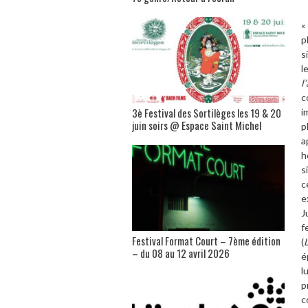
p
s
l
l
c
3è Festival des Sortilèges les 19 & 20
i
juin soirs @ Espace Saint Michel
p
a
h
s
c
e
J
f
Festival Format Court – 7ème édition
(
– du 08 au 12 avril 2026
é
l
p
c