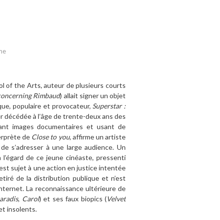
me
 of the Arts, auteur de plusieurs courts
m concerning Rimbaud
) allait signer un objet
ique, populaire et provocateur,
Superstar :
er décédée à l’âge de trente-deux ans des
lant images documentaires et usant de
terprète de
Close to you
, affirme un artiste
 de s’adresser à une large audience. Un
l’égard de ce jeune cinéaste, pressenti
 est sujet à une action en justice intentée
tiré de la distribution publique et n’est
internet. La reconnaissance ultérieure de
aradis
,
Carol
) et ses faux biopics (
Velvet
et insolents.