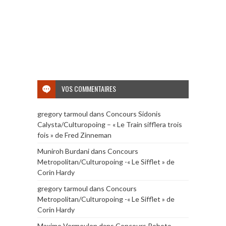
VOS COMMENTAIRES
gregory tarmoul
dans
Concours Sidonis
Calysta/Culturopoing – « Le Train sifflera trois
fois » de Fred Zinneman
Muniroh Burdani
dans
Concours
Metropolitan/Culturopoing -« Le Sifflet » de
Corin Hardy
gregory tarmoul
dans
Concours
Metropolitan/Culturopoing -« Le Sifflet » de
Corin Hardy
Maxime Vermeulen
dans
Concours Roboto