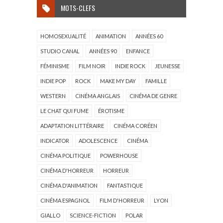
MOTS-CLEFS
HOMOSEXUALITÉ
ANIMATION
ANNÉES 60
STUDIO CANAL
ANNÉES 90
ENFANCE
FÉMINISME
FILM NOIR
INDIE ROCK
JEUNESSE
INDIE POP
ROCK
MAKE MY DAY
FAMILLE
WESTERN
CINÉMA ANGLAIS
CINÉMA DE GENRE
LE CHAT QUI FUME
ÉROTISME
ADAPTATION LITTÉRAIRE
CINÉMA CORÉEN
INDICATOR
ADOLESCENCE
CINÉMA
CINÉMA POLITIQUE
POWERHOUSE
CINÉMA D'HORREUR
HORREUR
CINÉMA D'ANIMATION
FANTASTIQUE
CINÉMA ESPAGNOL
FILM D'HORREUR
LYON
GIALLO
SCIENCE-FICTION
POLAR