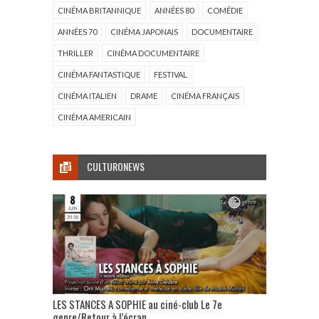
CINÉMA BRITANNIQUE
ANNÉES 80
COMÉDIE
ANNÉES 70
CINÉMA JAPONAIS
DOCUMENTAIRE
THRILLER
CINÉMA DOCUMENTAIRE
CINÉMA FANTASTIQUE
FESTIVAL
CINÉMA ITALIEN
DRAME
CINÉMA FRANÇAIS
CINÉMA AMERICAIN
CULTURONEWS
LES STANCES A SOPHIE au ciné-club Le 7e
genre/Retour à l’écran