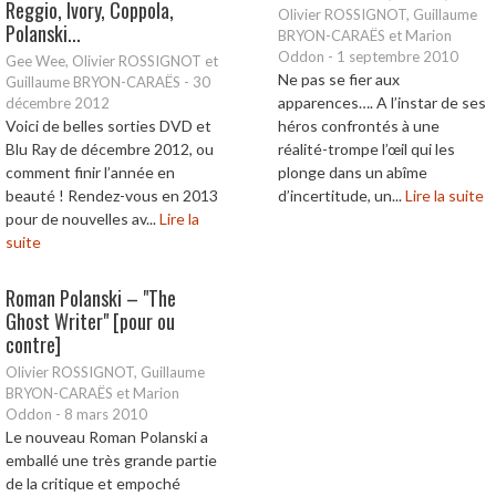
Reggio, Ivory, Coppola,
Olivier ROSSIGNOT, Guillaume
Polanski...
BRYON-CARAËS et Marion
Oddon
-
1 septembre 2010
Gee Wee, Olivier ROSSIGNOT et
Ne pas se fier aux
Guillaume BRYON-CARAËS
-
30
apparences…. A l’instar de ses
décembre 2012
Voici de belles sorties DVD et
héros confrontés à une
Blu Ray de décembre 2012, ou
réalité-trompe l’œil qui les
comment finir l’année en
plonge dans un abîme
beauté ! Rendez-vous en 2013
d’incertitude, un...
Lire la suite
pour de nouvelles av...
Lire la
suite
Roman Polanski – "The
Ghost Writer" [pour ou
contre]
Olivier ROSSIGNOT, Guillaume
BRYON-CARAËS et Marion
Oddon
-
8 mars 2010
Le nouveau Roman Polanski a
emballé une très grande partie
de la critique et empoché