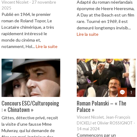
Adapté du roman néerlandais
Vincent Nicolet
-
27 novembre
2025
éponyme de Heere Heeresma,
Publié en 1964, le premier
A Day at the Beach est un film
roman de Roland Topor, Le
rare. Tourné en 1969, il est
Locataire chimérique, a très
demeuré longtemps invisib...
rapidement intéressé le
Lire la suite
monde du cinéma et,
notamment, Hol...
Lire la suite
1
Concours ESC/Culturopoing
Roman Polanski – « The
: « Chinatown »
Palace »
Vincent Nicolet, Jean-François
Gittes, détective privé, reçoit
DICKELI et Olivier ROSSIGNOT
-
la visite d’une fausse Mme
14 mai 2024
Mulwray, qui lui demande de
Commençons par un
filer son mari, ingénieur des