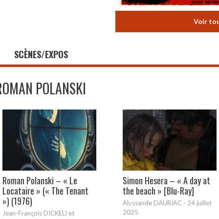
Voir to
SCÈNES/EXPOS
ROMAN POLANSKI
Roman Polanski – « Le
Simon Hesera – « A day at
Locataire » (« The Tenant
the beach » [Blu-Ray]
») (1976)
Alyssande DAURIAC
-
24 juillet
2025
Jean-François DICKELI et