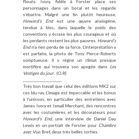
floués. Ivory, fidèle à Forster place ses
personnages dans un bocal et les regarde
s’ébattre. Malgré une fin plutôt heureuse,
Howard’s End
est une œuvre anxiogène,
tendue à bloc, dans laquelle le poids des
conventions y écrase les plus courageux et où
les perdants restent les plus pauvres.
Howard’s
End
n’a rien perdu de sa force. L’interprétation y
est parfaite, la photo de Tony Pierce-Roberts
somptueuse. Il y règne un climat presque
mortifère qui trouvera son apogée dans
Les
Vestiges du jour
. (O.R)
_____________________
Très bon travail que celui des éditions MK2 sur
ces blu-ray. L’image est impeccable et les bonus
à l’unisson, en particulier des entretiens avec
James Ivory et Ismail Merchant, des rencontres
avec les costumières et les décorateurs pour
Howard’s End
, une interview de Daniel Day
Lewis et un portrait de Forster pour
Chambre
avec Vue
. Bref, deux très belles sorties.