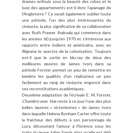
drames enfouis sous la beauté des robes et le
luxe des appartements est-il donc l’apanage de
l’Angleterre ? Ce serait également oublier toute
une période, l’un des plus intéressantes du
cinéaste, la plus significative de sa collaboration
avec Ruth Prawer Jhabvala qui commence dans
les années 60 jusqu’en 1970 et s’intéresse aux
rapports entre indiens et américains, avec en
filigrane le spectre de la colonisation. Toujours
est-il que la sortie en blu-ray de deux des
meilleures œuvres de James Ivory dans sa
période Forster permet un peu de remettre en
lumière les qualités d’un réalisateur un peu
facilement au rang de cinéaste engoncé dans
ses reconstitutions académiques.
Deuxième adaptation de l’écrivain E. M. Forster,
Chambre avec Vu
e reste à ce jour l’une des plus
belles œuvres « victoriennes » de James Ivory
dans laquelle Helena Bonham Carter offre toute
la fraicheur des débuts à son personnage de
Lucy, découvrant l’amour à Florence sous les
traits du jeune Julian Sands alors qu’elle est déjà