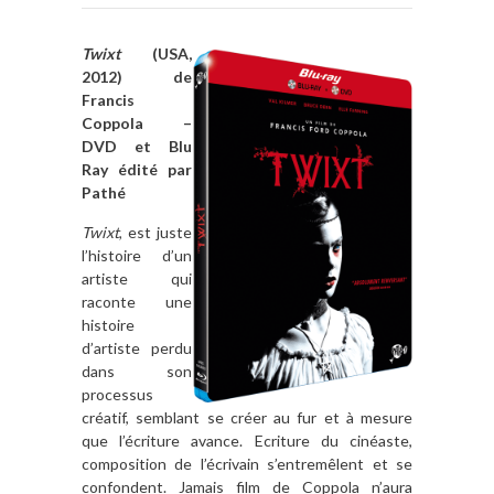
Twixt
(USA,
2012) de
Francis
Coppola –
DVD et Blu
Ray édité par
Pathé
Twixt
, est juste
l’histoire d’un
artiste qui
raconte une
histoire
d’artiste perdu
dans son
processus
créatif, semblant se créer au fur et à mesure
que l’écriture avance. Ecriture du cinéaste,
composition de l’écrivain s’entremêlent et se
confondent. Jamais film de Coppola n’aura