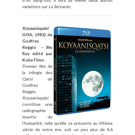
d’Im Sang-soo, il livra lui même deux autres
variations sur
La Servante
.
Koyaanisqatsi
(USA, 1982) de
Godfrey
Reggio – Blu
Ray édité par
Koba Films
Premier film de
la trilogie des
Qatsi de
Godfrey
Reggio,
Koyaanisqatsi
constitue une
radiographie
muette de
l’humanité, telle qu’elle se présente au XXème
siècle de notre ère, soit un peu plus de 4,6