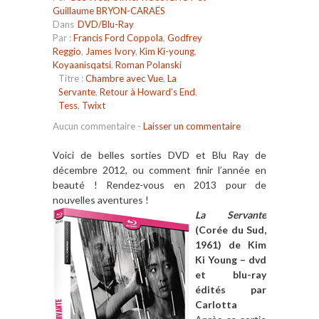
Guillaume BRYON-CARAËS
Dans
DVD/Blu-Ray
Par :
Francis Ford Coppola
,
Godfrey
Reggio
,
James Ivory
,
Kim Ki-young
,
Koyaanisqatsi
,
Roman Polanski
Titre :
Chambre avec Vue
,
La
Servante
,
Retour à Howard’s End
,
Tess
,
Twixt
Aucun commentaire
-
Laisser un commentaire
Voici de belles sorties DVD et Blu Ray de
décembre 2012, ou comment finir l’année en
beauté ! Rendez-vous en 2013 pour de
nouvelles aventures !
La Servante
(Corée du Sud,
1961) de Kim
Ki Young – dvd
et blu-ray
édités par
Carlotta