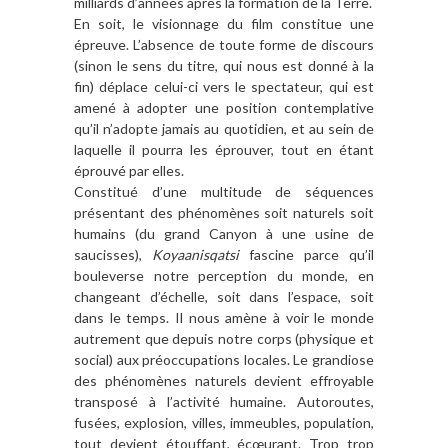
milliards d’années après la formation de la Terre.
En soit, le visionnage du film constitue une
épreuve. L’absence de toute forme de discours
(sinon le sens du titre, qui nous est donné à la
fin) déplace celui-ci vers le spectateur, qui est
amené à adopter une position contemplative
qu’il n’adopte jamais au quotidien, et au sein de
laquelle il pourra les éprouver, tout en étant
éprouvé par elles.
Constitué d’une multitude de séquences
présentant des phénomènes soit naturels soit
humains (du grand Canyon à une usine de
saucisses),
Koyaanisqatsi
fascine parce qu’il
bouleverse notre perception du monde, en
changeant d’échelle, soit dans l’espace, soit
dans le temps. Il nous amène à voir le monde
autrement que depuis notre corps (physique et
social) aux préoccupations locales. Le grandiose
des phénomènes naturels devient effroyable
transposé à l’activité humaine. Autoroutes,
fusées, explosion, villes, immeubles, population,
tout devient étouffant, écœurant. Trop trop