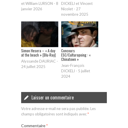
et William LURSON
-
8
DICKELI et Vincent
janvier 2026
Nicolet
-
27
novembre 2025
Simon Hesera – « A day
Concours
at the beach » [Blu-Ray]
ESC/Culturopoing : «
Chinatown »
Alyssande DAURIAC
-
Jean-François
24 juillet 2025
DICKELI
-
5 juillet
2024
Laisser un commentaire
Votre adresse e-mail ne sera pas publiée.
Les
champs obligatoires sont indiqués avec
*
Commentaire
*