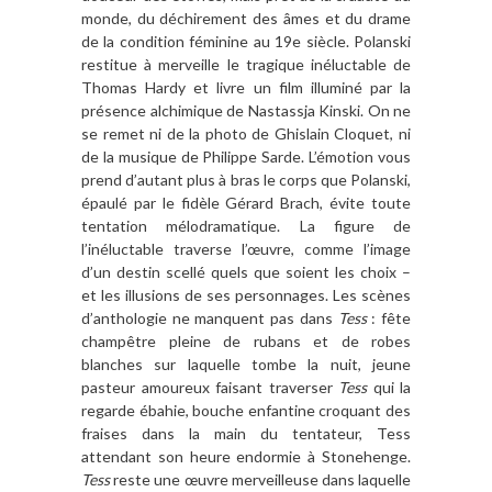
monde, du déchirement des âmes et du drame
de la condition féminine au 19e siècle. Polanski
restitue à merveille le tragique inéluctable de
Thomas Hardy et livre un film illuminé par la
présence alchimique de Nastassja Kinski. On ne
se remet ni de la photo de Ghislain Cloquet, ni
de la musique de Philippe Sarde. L’émotion vous
prend d’autant plus à bras le corps que Polanski,
épaulé par le fidèle Gérard Brach, évite toute
tentation mélodramatique. La figure de
l’inéluctable traverse l’œuvre, comme l’image
d’un destin scellé quels que soient les choix –
et les illusions de ses personnages. Les scènes
d’anthologie ne manquent pas dans
Tess
: fête
champêtre pleine de rubans et de robes
blanches sur laquelle tombe la nuit, jeune
pasteur amoureux faisant traverser
Tess
qui la
regarde ébahie, bouche enfantine croquant des
fraises dans la main du tentateur, Tess
attendant son heure endormie à Stonehenge.
Tess
reste une œuvre merveilleuse dans laquelle