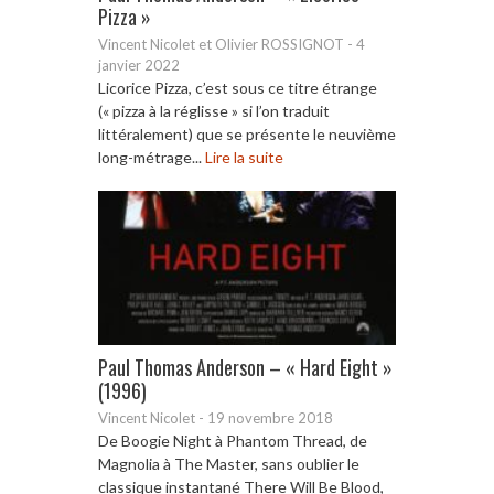
Pizza »
Vincent Nicolet et Olivier ROSSIGNOT
-
4
janvier 2022
Licorice Pizza, c’est sous ce titre étrange
(« pizza à la réglisse » si l’on traduit
littéralement) que se présente le neuvième
long-métrage...
Lire la suite
Paul Thomas Anderson – « Hard Eight »
(1996)
Vincent Nicolet
-
19 novembre 2018
De Boogie Night à Phantom Thread, de
Magnolia à The Master, sans oublier le
classique instantané There Will Be Blood,