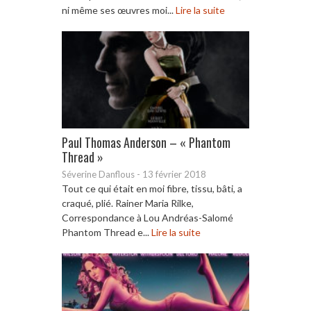
ni même ses œuvres moi...
Lire la suite
Paul Thomas Anderson – « Phantom
Thread »
Séverine Danflous
-
13 février 2018
Tout ce qui était en moi fibre, tissu, bâti, a
craqué, plié. Rainer Maria Rilke,
Correspondance à Lou Andréas-Salomé
Phantom Thread e...
Lire la suite