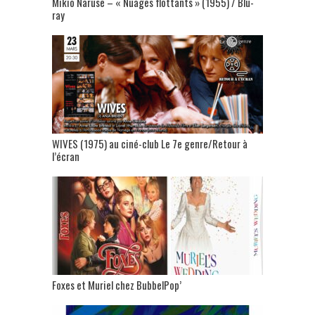
Mikio Naruse – « Nuages flottants » (1955) / Blu-
ray
WIVES (1975) au ciné-club Le 7e genre/Retour à
l’écran
Foxes et Muriel chez BubbelPop’