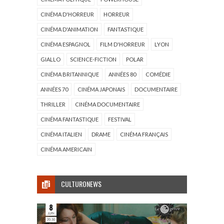
CINÉMA D'HORREUR
HORREUR
CINÉMA D'ANIMATION
FANTASTIQUE
CINÉMA ESPAGNOL
FILM D'HORREUR
LYON
GIALLO
SCIENCE-FICTION
POLAR
CINÉMA BRITANNIQUE
ANNÉES 80
COMÉDIE
ANNÉES 70
CINÉMA JAPONAIS
DOCUMENTAIRE
THRILLER
CINÉMA DOCUMENTAIRE
CINÉMA FANTASTIQUE
FESTIVAL
CINÉMA ITALIEN
DRAME
CINÉMA FRANÇAIS
CINÉMA AMERICAIN
CULTURONEWS