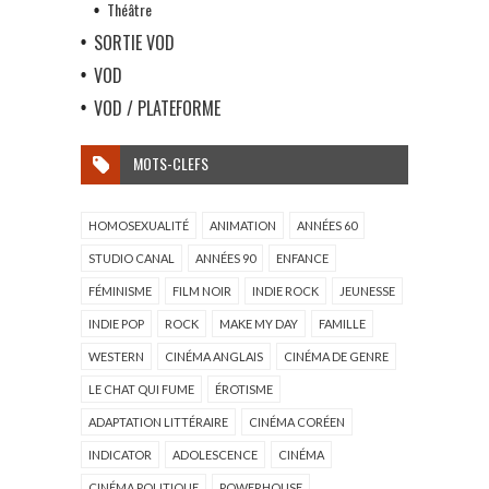
Théâtre
SORTIE VOD
VOD
VOD / PLATEFORME
MOTS-CLEFS
HOMOSEXUALITÉ
ANIMATION
ANNÉES 60
STUDIO CANAL
ANNÉES 90
ENFANCE
FÉMINISME
FILM NOIR
INDIE ROCK
JEUNESSE
INDIE POP
ROCK
MAKE MY DAY
FAMILLE
WESTERN
CINÉMA ANGLAIS
CINÉMA DE GENRE
LE CHAT QUI FUME
ÉROTISME
ADAPTATION LITTÉRAIRE
CINÉMA CORÉEN
INDICATOR
ADOLESCENCE
CINÉMA
CINÉMA POLITIQUE
POWERHOUSE