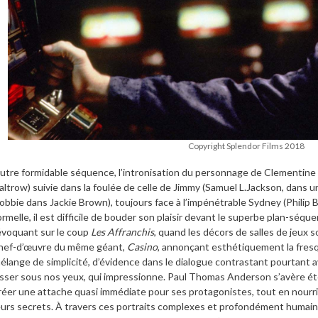
Copyright Splendor Films 2018
utre formidable séquence, l’intronisation du personnage de Clementine
altrow) suivie dans la foulée de celle de Jimmy (Samuel L.Jackson, dans 
obbie dans Jackie Brown), toujours face à l’impénétrable Sydney (Philip Ba
ormelle, il est difficile de bouder son plaisir devant le superbe plan-séq
évoquant sur le coup
Les Affranchis
, quand les décors de salles de jeux s
hef-d’œuvre du même géant,
Casino
, annonçant esthétiquement la fres
élange de simplicité, d’évidence dans le dialogue contrastant pourtant 
isser sous nos yeux, qui impressionne. Paul Thomas Anderson s’avère éto
réer une attache quasi immédiate pour ses protagonistes, tout en nourris
eurs secrets. À travers ces portraits complexes et profondément humai