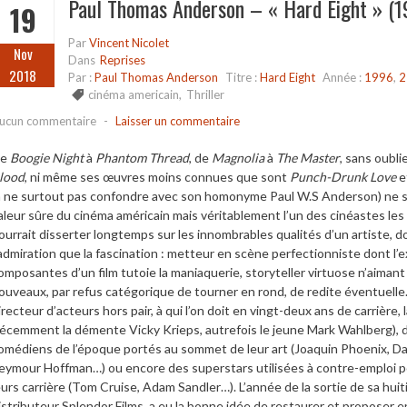
Paul Thomas Anderson – « Hard Eight » (1
19
Par
Vincent Nicolet
Nov
Dans
Reprises
2018
Par :
Paul Thomas Anderson
Titre :
Hard Eight
Année :
1996
,
2
cinéma americain
,
Thriller
ucun commentaire
-
Laisser un commentaire
De
Boogie Night
à
Phantom Thread
, de
Magnolia
à
The Master
, sans oubli
lood
, ni même ses œuvres moins connues que sont
Punch-Drunk Love
e
à ne surtout pas confondre avec son homonyme Paul W.S Anderson) ne 
aleur sûre du cinéma américain mais véritablement l’un des cinéastes le
ourrait disserter longtemps sur les innombrables qualités d’un artiste, d
’admiration que la fascination : metteur en scène perfectionniste dont l
omposantes d’un film tutoie la maniaquerie, storyteller virtuose n’aimant 
ouveaux, par refus catégorique de tourner en rond, de redite éventuelle
irecteur d’acteurs hors pair, à qui l’on doit en vingt-deux ans de carrière,
récemment la démente Vicky Krieps, autrefois le jeune Mark Wahlberg), d
omédiens de l’époque portés au sommet de leur art (Joaquin Phoenix, Dan
eymour Hoffman…) ou encore des superstars utilisées à contre-emploi po
eurs carrière (Tom Cruise, Adam Sandler…). L’année de la sortie de sa huit
istributeur Splendor Films, a eu la bonne idée de restaurer et proposer e