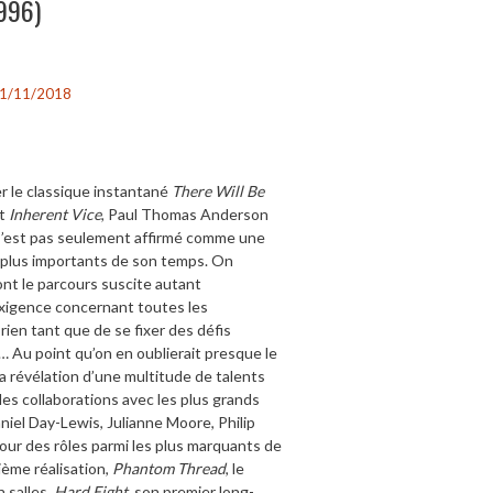
996)
1/11/2018
er le classique instantané
There Will Be
t
Inherent Vice
, Paul Thomas Anderson
s’est pas seulement affirmé comme une
s plus importants de son temps. On
ont le parcours suscite autant
’exigence concernant toutes les
rien tant que de se fixer des défis
… Au point qu’on en oublierait presque le
 la révélation d’une multitude de talents
es collaborations avec les plus grands
iel Day-Lewis, Julianne Moore, Philip
ur des rôles parmi les plus marquants de
ième réalisation,
Phantom Thread
, le
n salles,
Hard Eight
, son premier long-