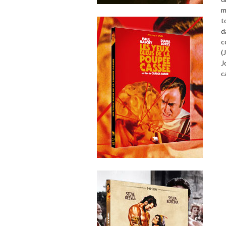
m
t
d
c
(
J
c