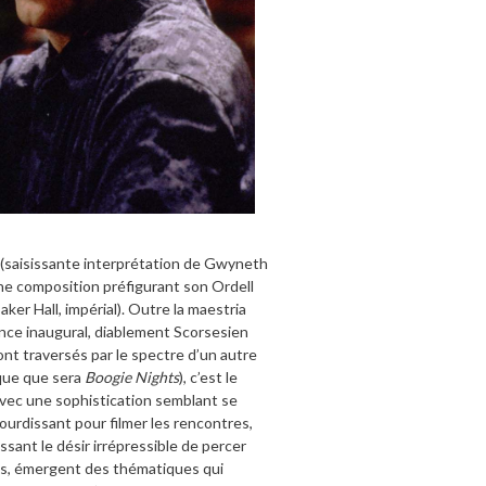
 (saisissante interprétation de Gwyneth
une composition préfigurant son Ordell
ker Hall, impérial). Outre la maestria
uence inaugural, diablement Scorsesien
ont traversés par le spectre d’un autre
que que sera
Boogie Nights
), c’est le
avec une sophistication semblant se
urdissant pour filmer les rencontres,
sant le désir irrépressible de percer
ns, émergent des thématiques qui