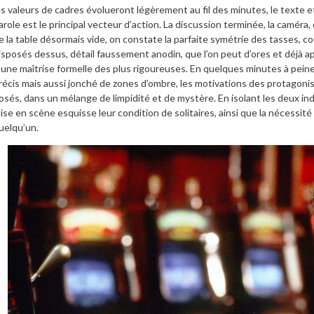
es valeurs de cadres évolueront légèrement au fil des minutes, le texte et
arole est le principal vecteur d’action. La discussion terminée, la camé
e la table désormais vide, on constate la parfaite symétrie des tasses, c
isposés dessus, détail faussement anodin, que l’on peut d’ores et déjà a
’une maîtrise formelle des plus rigoureuses. En quelques minutes à peine, 
récis mais aussi jonché de zones d’ombre, les motivations des protagonist
osés, dans un mélange de limpidité et de mystère. En isolant les deux ind
ise en scène esquisse leur condition de solitaires, ainsi que la nécessité 
uelqu’un.