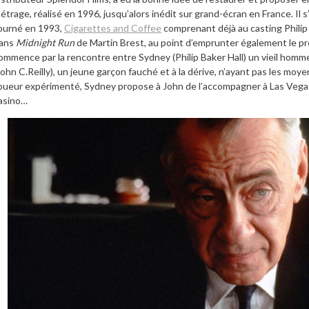
étrage, réalisé en 1996, jusqu’alors inédit sur grand-écran en France. Il 
ourné en 1993,
Cigarettes and Coffee
comprenant déjà au casting Philip 
ans
Midnight Run
de Martin Brest, au point d’emprunter également le p
ommence par la rencontre entre Sydney (Philip Baker Hall) un vieil homme
John C.Reilly), un jeune garçon fauché et à la dérive, n’ayant pas les moy
oueur expérimenté, Sydney propose à John de l’accompagner à Las Vegas 
asino…