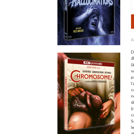
A
B
(
v
p
l
c
n
d
(
c
S
l
d