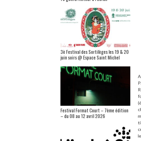
3è Festival des Sortilèges les 19 & 20
juin soirs @ Espace Saint Michel
A
P
R
f
(
Festival Format Court – 7ème édition
c
– du 08 au 12 avril 2026
m
t
c
l