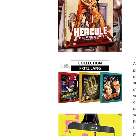
A
p
q
s
d
v
d
u
s
h
f
g