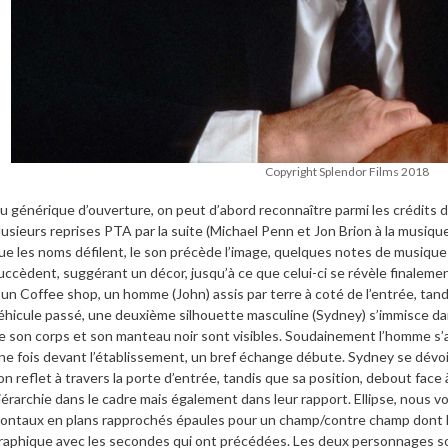
Copyright Splendor Films 2018
u générique d’ouverture, on peut d’abord reconnaître parmi les crédits
lusieurs reprises PTA par la suite (Michael Penn et Jon Brion à la musiqu
ue les noms défilent, le son précède l’image, quelques notes de musique
uccèdent, suggérant un décor, jusqu’à ce que celui-ci se révèle finalement
’un Coffee shop, un homme (John) assis par terre à coté de l’entrée, tan
éhicule passé, une deuxième silhouette masculine (Sydney) s’immisce dans
e son corps et son manteau noir sont visibles. Soudainement l’homme s’a
ne fois devant l’établissement, un bref échange débute. Sydney se dévoi
on reflet à travers la porte d’entrée, tandis que sa position, debout face
iérarchie dans le cadre mais également dans leur rapport. Ellipse, nous voi
rontaux en plans rapprochés épaules pour un champ/contre champ dont 
raphique avec les secondes qui ont précédées. Les deux personnages sont