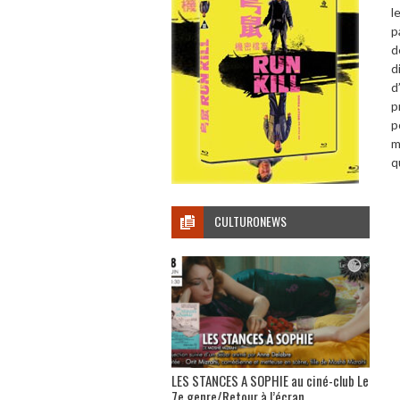
l
p
d
d
d
p
p
m
q
CULTURONEWS
LES STANCES A SOPHIE au ciné-club Le
7e genre/Retour à l’écran