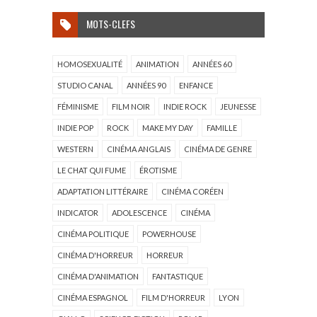
MOTS-CLEFS
HOMOSEXUALITÉ
ANIMATION
ANNÉES 60
STUDIO CANAL
ANNÉES 90
ENFANCE
FÉMINISME
FILM NOIR
INDIE ROCK
JEUNESSE
INDIE POP
ROCK
MAKE MY DAY
FAMILLE
WESTERN
CINÉMA ANGLAIS
CINÉMA DE GENRE
LE CHAT QUI FUME
ÉROTISME
ADAPTATION LITTÉRAIRE
CINÉMA CORÉEN
INDICATOR
ADOLESCENCE
CINÉMA
CINÉMA POLITIQUE
POWERHOUSE
CINÉMA D'HORREUR
HORREUR
CINÉMA D'ANIMATION
FANTASTIQUE
CINÉMA ESPAGNOL
FILM D'HORREUR
LYON