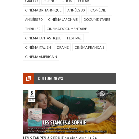
GIALLO
SCIENCE-FICTION
POLAR
CINÉMA BRITANNIQUE
ANNÉES 80
COMÉDIE
ANNÉES 70
CINÉMA JAPONAIS
DOCUMENTAIRE
THRILLER
CINÉMA DOCUMENTAIRE
CINÉMA FANTASTIQUE
FESTIVAL
CINÉMA ITALIEN
DRAME
CINÉMA FRANÇAIS
CINÉMA AMERICAIN
CULTURONEWS
LES STANCES A SOPHIE au ciné-club Le 7e