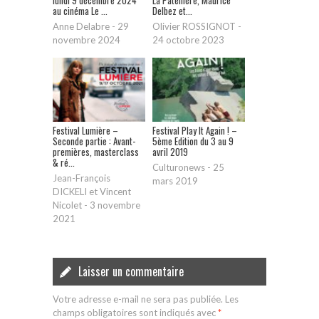
lundi 9 décembre 2024
La Patellière, Maurice
au cinéma Le ...
Delbez et...
Anne Delabre
-
29
Olivier ROSSIGNOT
-
novembre 2024
24 octobre 2023
Festival Lumière –
Festival Play It Again ! –
Seconde partie : Avant-
5ème Edition du 3 au 9
premières, masterclass
avril 2019
& ré...
Culturonews
-
25
Jean-François
mars 2019
DICKELI et Vincent
Nicolet
-
3 novembre
2021
Laisser un commentaire
Votre adresse e-mail ne sera pas publiée.
Les
champs obligatoires sont indiqués avec
*