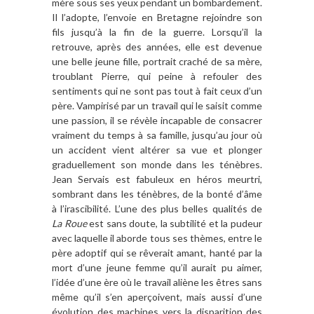
mère sous ses yeux pendant un bombardement.
Il l’adopte, l’envoie en Bretagne rejoindre son
fils jusqu’à la fin de la guerre. Lorsqu’il la
retrouve, après des années, elle est devenue
une belle jeune fille, portrait craché de sa mère,
troublant Pierre, qui peine à refouler des
sentiments qui ne sont pas tout à fait ceux d’un
père. Vampirisé par un travail qui le saisit comme
une passion, il se révèle incapable de consacrer
vraiment du temps à sa famille, jusqu’au jour où
un accident vient altérer sa vue et plonger
graduellement son monde dans les ténèbres.
Jean Servais est fabuleux en héros meurtri,
sombrant dans les ténèbres, de la bonté d’âme
à l’irascibilité. L’une des plus belles qualités de
La Roue
est sans doute, la subtilité et la pudeur
avec laquelle il aborde tous ses thèmes, entre le
père adoptif qui se rêverait amant, hanté par la
mort d’une jeune femme qu’il aurait pu aimer,
l’idée d’une ère où le travail aliène les êtres sans
même qu’il s’en aperçoivent, mais aussi d’une
évolution des machines vers la disparition des