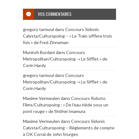
VOS COMMENTAIRES
gregory tarmoul
dans
Concours Sidonis
Calysta/Culturopoing – « Le Train sifflera trois
fois » de Fred Zinneman
Muniroh Burdani
dans
Concours
Metropolitan/Culturopoing -« Le Sifflet » de
Corin Hardy
gregory tarmoul
dans
Concours
Metropolitan/Culturopoing -« Le Sifflet » de
Corin Hardy
Maxime Vermeulen
dans
Concours Roboto
Films/Culturopoing : « De l’eau tiède sous un
pont rouge » de Shōhei Imamura
Maxime Vermeulen
dans
Concours Sidonis
Calysta/Culturopoing – Règlements de compte
à OK Corral de John Sturges