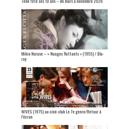
Tënk fête ses 10 ans – de mars à novembre 2026
Mikio Naruse – « Nuages flottants » (1955) / Blu-
ray
WIVES (1975) au ciné-club Le 7e genre/Retour à
l’écran