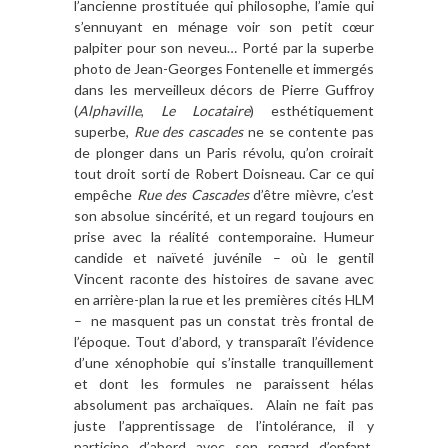
l’ancienne prostituée qui philosophe, l’amie qui
s’ennuyant en ménage voir son petit cœur
palpiter pour son neveu… Porté par la superbe
photo de Jean-Georges Fontenelle et immergés
dans les merveilleux décors de Pierre Guffroy
(
Alphaville
,
Le Locataire
) esthétiquement
superbe,
Rue des cascades
ne se contente pas
de plonger dans un Paris révolu, qu’on croirait
tout droit sorti de Robert Doisneau. Car ce qui
empêche
Rue des Cascades
d’être mièvre, c’est
son absolue sincérité, et un regard toujours en
prise avec la réalité contemporaine. Humeur
candide et naïveté juvénile – où le gentil
Vincent raconte des histoires de savane avec
en arrière-plan la rue et les premières cités HLM
– ne masquent pas un constat très frontal de
l’époque. Tout d’abord, y transparaît l’évidence
d’une xénophobie qui s’installe tranquillement
et dont les formules ne paraissent hélas
absolument pas archaïques. Alain ne fait pas
juste l’apprentissage de l’intolérance, il y
participe d’abord avec son regard d’enfant,