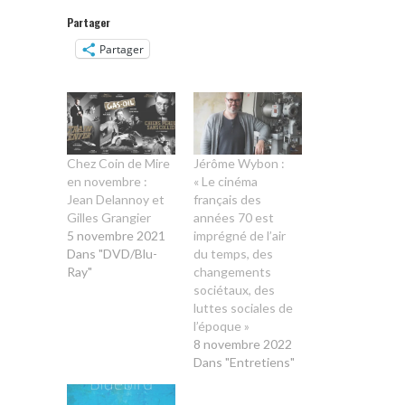
Partager
Partager
Chez Coin de Mire
Jérôme Wybon :
en novembre :
« Le cinéma
Jean Delannoy et
français des
Gilles Grangier
années 70 est
5 novembre 2021
imprégné de l’air
Dans "DVD/Blu-
du temps, des
Ray"
changements
sociétaux, des
luttes sociales de
l’époque »
8 novembre 2022
Dans "Entretiens"