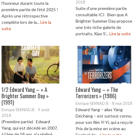
2018
l’honneur durant toute la
Suite d’une première partie
première partie de l’été 2025 !
consultable ICI Bien que A
Après une rétrospective
Brighter Summer Day propose
complète lors de la...
Lire la
une très riche galerie de
suite
portraits, Xiao S’...
Lire la suite
1/2 Edward Yang – « A
Edward Yang – « The
Brighter Summer Day »
Terrorizers » (1986)
(1991)
Enrique SEKNADJE
-
8 mai 2018
Edward Yang – alias Yáng
Enrique SEKNADJE
-
9 août
2018
Déchāng – est surtout connu
(Première partie) Edward
pour son film Yi Yi, qui a reçu le
Yang, qui est décédé en 2007,
Prix de la mise en scène au
à l’âge de 59 ans, n’a réalisé
Festival de ...
Lire la suite