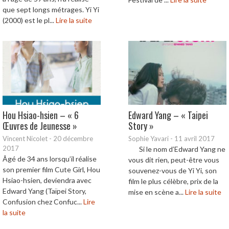
que sept longs métrages. Yi Yi
(2000) est le pl...
Lire la suite
Hou Hsiao-hsien – « 6
Edward Yang – « Taipei
Œuvres de Jeunesse »
Story »
Vincent Nicolet
-
20 décembre
Sophie Yavari
-
11 avril 2017
2017
Si le nom d’Edward Yang ne
Âgé de 34 ans lorsqu’il réalise
vous dit rien, peut-être vous
son premier film Cute Girl, Hou
souvenez-vous de Yi Yi, son
Hsiao-hsien, deviendra avec
film le plus célèbre, prix de la
Edward Yang (Taïpei Story,
mise en scène a...
Lire la suite
Confusion chez Confuc...
Lire
la suite