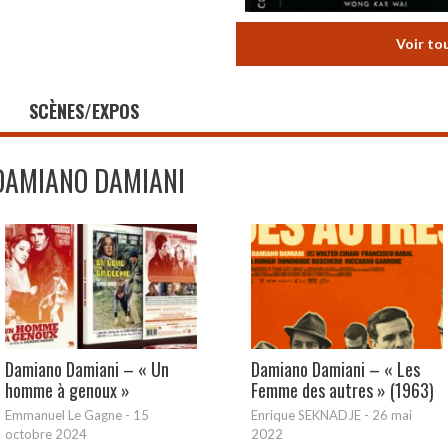
Voir to
SCÈNES/EXPOS
DAMIANO DAMIANI
Damiano Damiani – « Un
Damiano Damiani – « Les
homme à genoux »
Femme des autres » (1963)
Emmanuel Le Gagne
-
15
Enrique SEKNADJE
-
26 mai
octobre 2024
2022