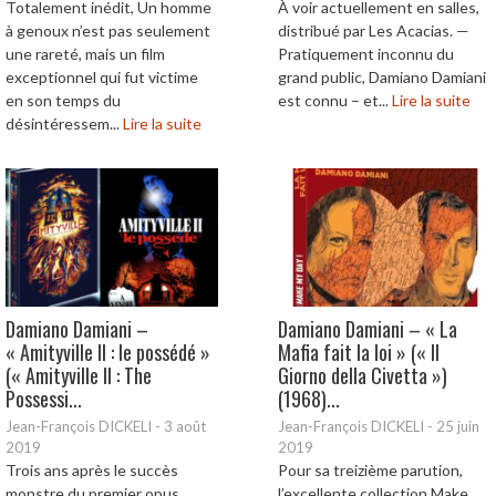
Totalement inédit, Un homme
À voir actuellement en salles,
à genoux n’est pas seulement
distribué par Les Acacias. —
une rareté, mais un film
Pratiquement inconnu du
exceptionnel qui fut victime
grand public, Damiano Damiani
en son temps du
est connu – et...
Lire la suite
désintéressem...
Lire la suite
Damiano Damiani –
Damiano Damiani – « La
« Amityville II : le possédé »
Mafia fait la loi » (« Il
(« Amityville II : The
Giorno della Civetta »)
Possessi...
(1968)...
Jean-François DICKELI
-
3 août
Jean-François DICKELI
-
25 juin
2019
2019
Trois ans après le succès
Pour sa treizième parution,
monstre du premier opus
l’excellente collection Make