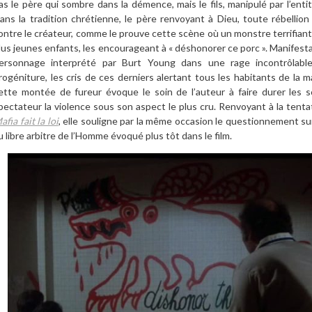
as le père qui sombre dans la démence, mais le fils, manipulé par l’ent
ans la tradition chrétienne, le père renvoyant à Dieu, toute rébellion
ontre le créateur, comme le prouve cette scène où un monstre terrifian
lus jeunes enfants, les encourageant à « déshonorer ce porc ». Manifestat
ersonnage interprété par Burt Young dans une rage incontrôlab
rogéniture, les cris de ces derniers alertant tous les habitants de la 
ette montée de fureur évoque le soin de l’auteur à faire durer les
pectateur la violence sous son aspect le plus cru. Renvoyant à la tenta
afia fait la loi
, elle souligne par la même occasion le questionnement s
u libre arbitre de l’Homme évoqué plus tôt dans le film.