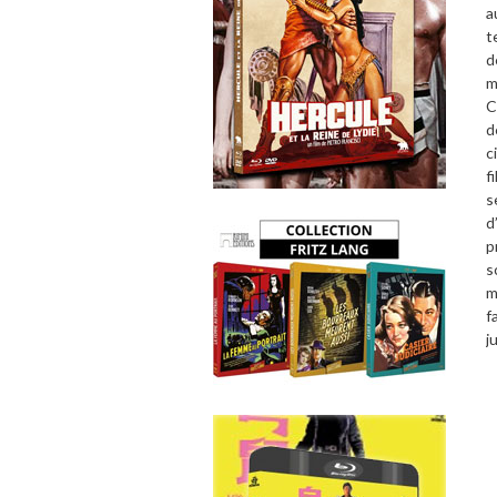
a
t
d
m
C
d
c
f
s
d
p
s
m
f
j