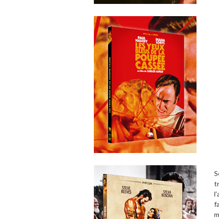
S
t
l
f
m