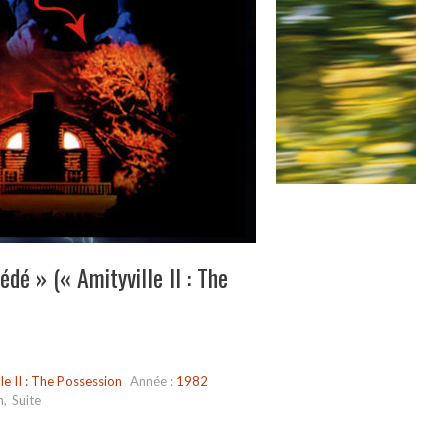
dé » (« Amityville II : The
le II : The Possession
Année :
1982
n
,
Suite