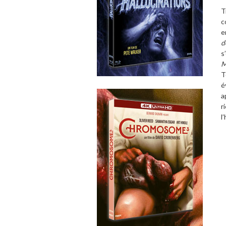
T
c
e
d
s
M
T
é
a
r
l