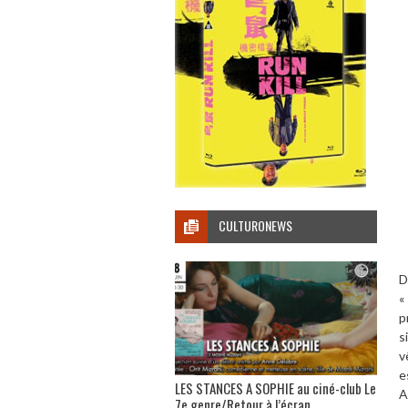
CULTURONEWS
D
«
p
s
v
e
LES STANCES A SOPHIE au ciné-club Le
A
7e genre/Retour à l’écran