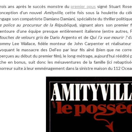
rois ans après le succès monstre du
premier opus
signé Stuart Rosen
onception d’un nouvel
Amityville
, cette fois sous la houlette du cé
ngage son compatriote Damiano Damiani, spécialiste du thriller politique
e police au procureur de la République
), signant alors son premier f
’entoure d’une équipe presque entièrement italienne (entre autres, 
ouches de velours gris
de Dario Argento et de
Qui l’a vue mourir ?
d’
ommy Lee Wallace, fidèle monteur de John Carpenter et réalisateur
voquant le massacre des DeFeo par leur fils aîné (bien que ne cor
perçues au début du premier film), le long-métrage, aujourd’hui réédité pa
iche en bonus, suit donc les mésaventures de la famille (ici rebaptis
’horreur suite à leur emménagement dans la sinistre maison du 112 Oc