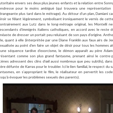
utoritaire envers ses deux plus jeunes enfants et la relation entre Sonny
endresse pour le moins ambiguë (qui trouvera une représentation p
érangeante plus tard dans le métrage). Au détour d’un plan, Damiani cad
iroir se fêlant légèrement, symbolisant ironiquement le vernis de cette
ontrairement aux Lutz dans le long-métrage original, les Montelli 
escendants d’immigrés italiens catholiques, en accord avec le reste 
inéaste de dresser un portait peu reluisant de son pays d’origine. Antho
ille, quant à elle (interprétée par une Diane Franklin aux faux airs de 
exualisée au point d’en faire un objet de désir pour tous les hommes al
’une séquence tardive d’exorcisme, le démon apparaît au père Adams
résentant comme son plus grand fantasme, prenant ainsi le contre-
cènes adressent des clins d’œil aussi nombreux que peu subtils), dans 
ère défunte de Karras pour le troubler. Ici le lien familial, le respect du
antasmes, en s’appropriant le film, le réalisateur en pervertit les code
usqu’à évoquer les problèmes sexuels des parents).