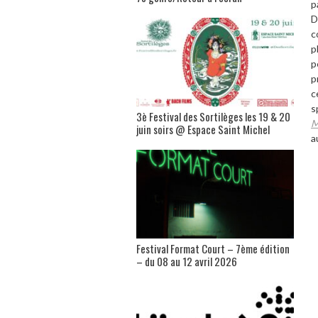
p
D
c
p
p
p
c
s
3è Festival des Sortilèges les 19 & 20
M
juin soirs @ Espace Saint Michel
a
Festival Format Court – 7ème édition
– du 08 au 12 avril 2026