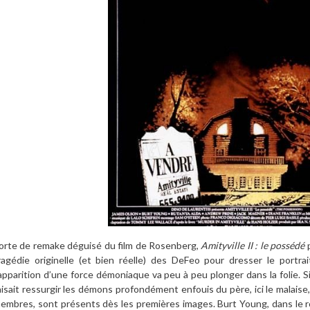
orte de remake déguisé du film de Rosenberg,
Amityville II : le possédé
p
ragédie originelle (et bien réelle) des DeFeo pour dresser le portra
’apparition d’une force démoniaque va peu à peu plonger dans la folie. S
aisait ressurgir les démons profondément enfouis du père, ici le malaise, 
embres, sont présents dès les premières images. Burt Young, dans le rô