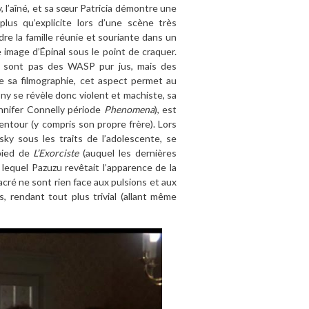
, l’aîné, et sa sœur Patricia démontre une
lus qu’explicite lors d’une scène très
re la famille réunie et souriante dans un
 image d’Épinal sous le point de craquer.
ne sont pas des WASP pur jus, mais des
de sa filmographie, cet aspect permet au
ny se révèle donc violent et machiste, sa
Jennifer Connelly période
Phenomena
), est
entour (y compris son propre frère). Lors
ky sous les traits de l’adolescente, se
pied de
L’Exorciste
(auquel les dernières
lequel Pazuzu revêtait l’apparence de la
 sacré ne sont rien face aux pulsions et aux
s, rendant tout plus trivial (allant même