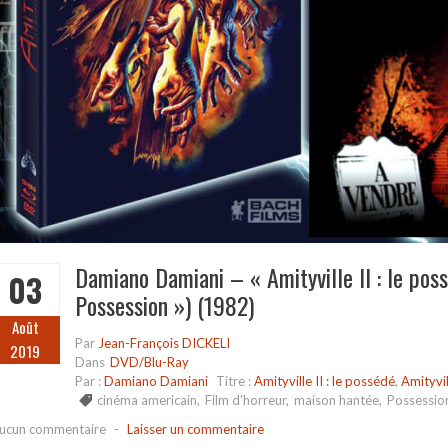
Damiano Damiani – « Amityville II : le possé
03
Possession ») (1982)
Août
Par
Jean-François DICKELI
2019
Dans
DVD/Blu-Ray
Par :
Damiano Damiani
Titre :
Amityville II : le possédé
,
Amityvil
cinéma americain
,
Film d'horreur
,
maison hantée
,
Possessio
ucun commentaire
-
Laisser un commentaire