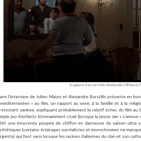
(Capture d’écran DVD
Amityville 2
© Bach F
ans l’interview de Julien Maury et Alexandre Burstillo présente en bon
 méditerranéen » au film, un rapport au sexe, à la famille et à la rel
rotestant yankee, expliquant probablement le relatif échec du film au 
imple jeu d’enfants étonnamment cruel (lorsque la jeune Jan « s’amuse »
êtir une innocente poupée de chiffon en danseuse de saloon ultra se
sthétiques (certains éclairages surréalistes et monochromes ne manque
rgento) qui font sens lorsque les racines italiennes du clan et son catho