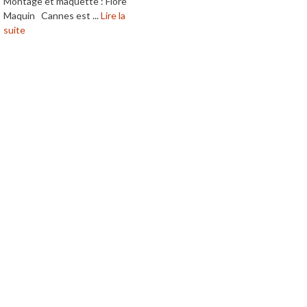
Montage et maquette : Flore
Maquin Cannes est ...
Lire la
suite