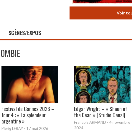
Voir to
SCÈNES/EXPOS
ZOMBIE
Festival de Cannes 2026 –
Edgar Wright – « Shaun of
Jour 4 : « La splendeur
the Dead » [Studio Canal]
argentine »
François ARMAND
-
4 novembre
2024
Pierig LERAY
-
17 mai 2026