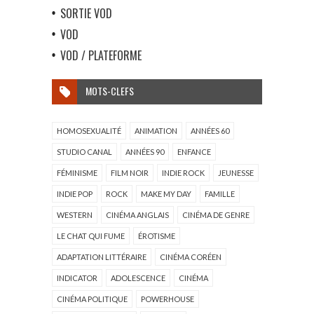
SORTIE VOD
VOD
VOD / PLATEFORME
MOTS-CLEFS
HOMOSEXUALITÉ
ANIMATION
ANNÉES 60
STUDIO CANAL
ANNÉES 90
ENFANCE
FÉMINISME
FILM NOIR
INDIE ROCK
JEUNESSE
INDIE POP
ROCK
MAKE MY DAY
FAMILLE
WESTERN
CINÉMA ANGLAIS
CINÉMA DE GENRE
LE CHAT QUI FUME
ÉROTISME
ADAPTATION LITTÉRAIRE
CINÉMA CORÉEN
INDICATOR
ADOLESCENCE
CINÉMA
CINÉMA POLITIQUE
POWERHOUSE