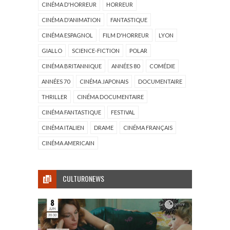
CINÉMA D'HORREUR
HORREUR
CINÉMA D'ANIMATION
FANTASTIQUE
CINÉMA ESPAGNOL
FILM D'HORREUR
LYON
GIALLO
SCIENCE-FICTION
POLAR
CINÉMA BRITANNIQUE
ANNÉES 80
COMÉDIE
ANNÉES 70
CINÉMA JAPONAIS
DOCUMENTAIRE
THRILLER
CINÉMA DOCUMENTAIRE
CINÉMA FANTASTIQUE
FESTIVAL
CINÉMA ITALIEN
DRAME
CINÉMA FRANÇAIS
CINÉMA AMERICAIN
CULTURONEWS