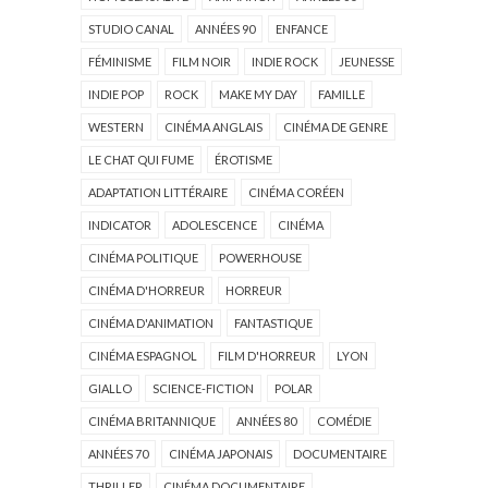
STUDIO CANAL
ANNÉES 90
ENFANCE
FÉMINISME
FILM NOIR
INDIE ROCK
JEUNESSE
INDIE POP
ROCK
MAKE MY DAY
FAMILLE
WESTERN
CINÉMA ANGLAIS
CINÉMA DE GENRE
LE CHAT QUI FUME
ÉROTISME
ADAPTATION LITTÉRAIRE
CINÉMA CORÉEN
INDICATOR
ADOLESCENCE
CINÉMA
CINÉMA POLITIQUE
POWERHOUSE
CINÉMA D'HORREUR
HORREUR
CINÉMA D'ANIMATION
FANTASTIQUE
CINÉMA ESPAGNOL
FILM D'HORREUR
LYON
GIALLO
SCIENCE-FICTION
POLAR
CINÉMA BRITANNIQUE
ANNÉES 80
COMÉDIE
ANNÉES 70
CINÉMA JAPONAIS
DOCUMENTAIRE
THRILLER
CINÉMA DOCUMENTAIRE