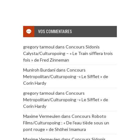
VOS COMMENTAIRES
gregory tarmoul
dans
Concours Sidonis
Calysta/Culturopoing – « Le Train sifflera trois
fois » de Fred Zinneman
Muniroh Burdani
dans
Concours
Metropolitan/Culturopoing -« Le Sifflet » de
Corin Hardy
gregory tarmoul
dans
Concours
Metropolitan/Culturopoing -« Le Sifflet » de
Corin Hardy
Maxime Vermeulen
dans
Concours Roboto
Films/Culturopoing : « De l’eau tiède sous un
pont rouge » de Shōhei Imamura
Maxime Vermeulen
dans
Concours Sidonis