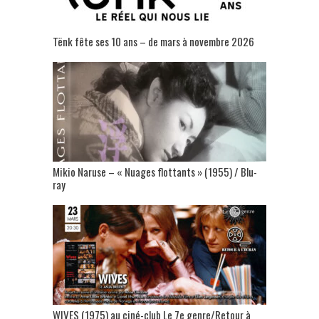
Tënk fête ses 10 ans – de mars à novembre 2026
Mikio Naruse – « Nuages flottants » (1955) / Blu-
ray
WIVES (1975) au ciné-club Le 7e genre/Retour à