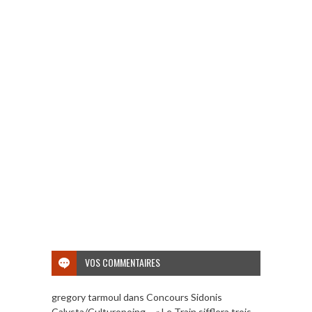
VOS COMMENTAIRES
gregory tarmoul
dans
Concours Sidonis
Calysta/Culturopoing – « Le Train sifflera trois