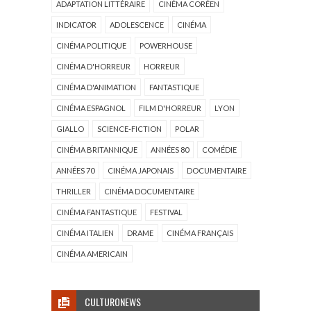
ADAPTATION LITTÉRAIRE
CINÉMA CORÉEN
INDICATOR
ADOLESCENCE
CINÉMA
CINÉMA POLITIQUE
POWERHOUSE
CINÉMA D'HORREUR
HORREUR
CINÉMA D'ANIMATION
FANTASTIQUE
CINÉMA ESPAGNOL
FILM D'HORREUR
LYON
GIALLO
SCIENCE-FICTION
POLAR
CINÉMA BRITANNIQUE
ANNÉES 80
COMÉDIE
ANNÉES 70
CINÉMA JAPONAIS
DOCUMENTAIRE
THRILLER
CINÉMA DOCUMENTAIRE
CINÉMA FANTASTIQUE
FESTIVAL
CINÉMA ITALIEN
DRAME
CINÉMA FRANÇAIS
CINÉMA AMERICAIN
CULTURONEWS