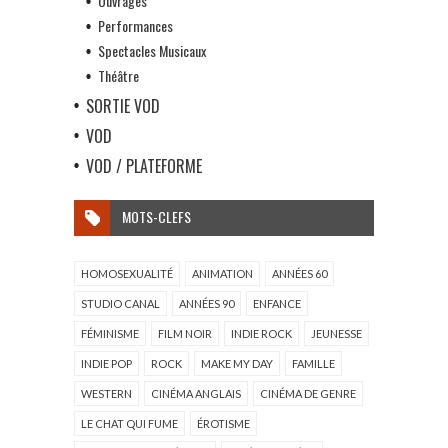
Ouvrages
Performances
Spectacles Musicaux
Théâtre
SORTIE VOD
VOD
VOD / PLATEFORME
MOTS-CLEFS
HOMOSEXUALITÉ
ANIMATION
ANNÉES 60
STUDIO CANAL
ANNÉES 90
ENFANCE
FÉMINISME
FILM NOIR
INDIE ROCK
JEUNESSE
INDIE POP
ROCK
MAKE MY DAY
FAMILLE
WESTERN
CINÉMA ANGLAIS
CINÉMA DE GENRE
LE CHAT QUI FUME
ÉROTISME