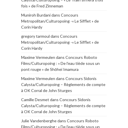
fois » de Fred Zinneman
Muniroh Burdani
dans
Concours
Metropolitan/Culturopoing -« Le Sifflet » de
Corin Hardy
gregory tarmoul
dans
Concours
Metropolitan/Culturopoing -« Le Sifflet » de
Corin Hardy
Maxime Vermeulen
dans
Concours Roboto
Films/Culturopoing : « De l’eau tiède sous un
pont rouge » de Shōhei Imamura
Maxime Vermeulen
dans
Concours Sidonis
Calysta/Culturopoing – Règlements de compte
à OK Corral de John Sturges
Camille Desmet
dans
Concours Sidonis
Calysta/Culturopoing – Règlements de compte
à OK Corral de John Sturges
Julie Vandenberghe
dans
Concours Roboto
Films/Culturopoing : « De l’eau tiède sous un