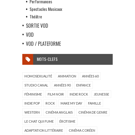
Performances
Spectacles Musicaux
Théâtre
SORTIE VOD
VOD
VOD / PLATEFORME
MOTS-CLEFS
HOMOSEXUALITÉ
ANIMATION
ANNÉES 60
STUDIO CANAL
ANNÉES 90
ENFANCE
FÉMINISME
FILM NOIR
INDIE ROCK
JEUNESSE
INDIE POP
ROCK
MAKE MY DAY
FAMILLE
WESTERN
CINÉMA ANGLAIS
CINÉMA DE GENRE
LE CHAT QUI FUME
ÉROTISME
ADAPTATION LITTÉRAIRE
CINÉMA CORÉEN