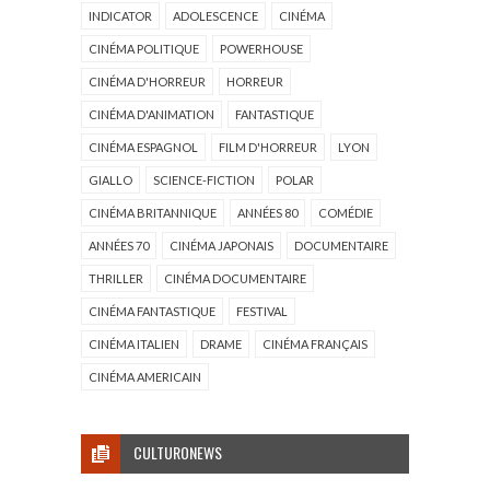
INDICATOR
ADOLESCENCE
CINÉMA
CINÉMA POLITIQUE
POWERHOUSE
CINÉMA D'HORREUR
HORREUR
CINÉMA D'ANIMATION
FANTASTIQUE
CINÉMA ESPAGNOL
FILM D'HORREUR
LYON
GIALLO
SCIENCE-FICTION
POLAR
CINÉMA BRITANNIQUE
ANNÉES 80
COMÉDIE
ANNÉES 70
CINÉMA JAPONAIS
DOCUMENTAIRE
THRILLER
CINÉMA DOCUMENTAIRE
CINÉMA FANTASTIQUE
FESTIVAL
CINÉMA ITALIEN
DRAME
CINÉMA FRANÇAIS
CINÉMA AMERICAIN
CULTURONEWS