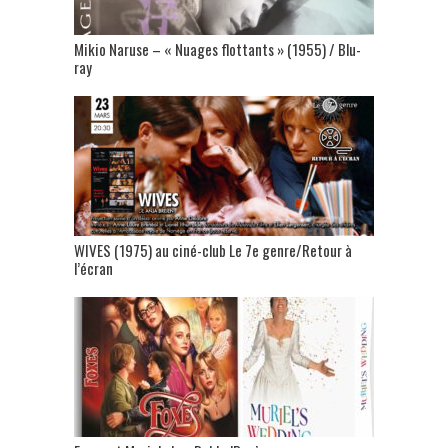
Mikio Naruse – « Nuages flottants » (1955) / Blu-
ray
WIVES (1975) au ciné-club Le 7e genre/Retour à
l’écran