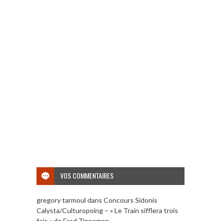
VOS COMMENTAIRES
gregory tarmoul
dans
Concours Sidonis
Calysta/Culturopoing – « Le Train sifflera trois
fois » de Fred Zinneman