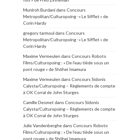
Muniroh Burdani
dans
Concours
Metropolitan/Culturopoing -« Le Sifflet » de
Corin Hardy
gregory tarmoul
dans
Concours
Metropolitan/Culturopoing -« Le Sifflet » de
Corin Hardy
Maxime Vermeulen
dans
Concours Roboto
Films/Culturopoing : « De l’eau tiède sous un
pont rouge » de Shōhei Imamura
Maxime Vermeulen
dans
Concours Sidonis
Calysta/Culturopoing – Règlements de compte
à OK Corral de John Sturges
Camille Desmet
dans
Concours Sidonis
Calysta/Culturopoing – Règlements de compte
à OK Corral de John Sturges
Julie Vandenberghe
dans
Concours Roboto
Films/Culturopoing : « De l’eau tiède sous un
pont rouge » de Shōhei Imamura