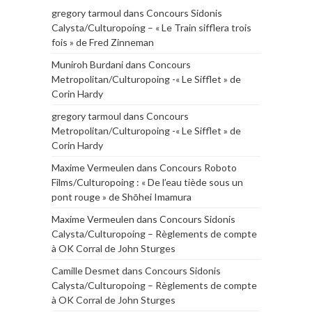
gregory tarmoul
dans
Concours Sidonis
Calysta/Culturopoing – « Le Train sifflera trois
fois » de Fred Zinneman
Muniroh Burdani
dans
Concours
Metropolitan/Culturopoing -« Le Sifflet » de
Corin Hardy
gregory tarmoul
dans
Concours
Metropolitan/Culturopoing -« Le Sifflet » de
Corin Hardy
Maxime Vermeulen
dans
Concours Roboto
Films/Culturopoing : « De l’eau tiède sous un
pont rouge » de Shōhei Imamura
Maxime Vermeulen
dans
Concours Sidonis
Calysta/Culturopoing – Règlements de compte
à OK Corral de John Sturges
Camille Desmet
dans
Concours Sidonis
Calysta/Culturopoing – Règlements de compte
à OK Corral de John Sturges