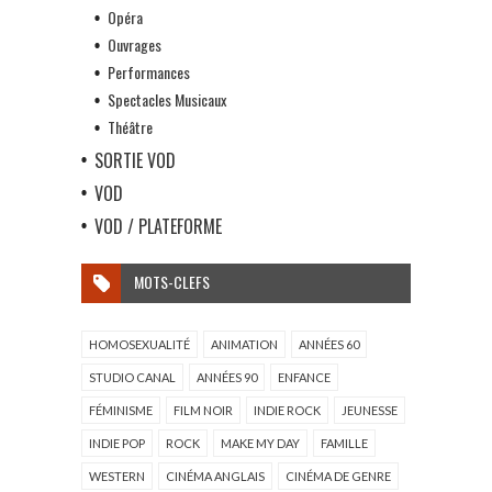
Opéra
Ouvrages
Performances
Spectacles Musicaux
Théâtre
SORTIE VOD
VOD
VOD / PLATEFORME
MOTS-CLEFS
HOMOSEXUALITÉ
ANIMATION
ANNÉES 60
STUDIO CANAL
ANNÉES 90
ENFANCE
FÉMINISME
FILM NOIR
INDIE ROCK
JEUNESSE
INDIE POP
ROCK
MAKE MY DAY
FAMILLE
WESTERN
CINÉMA ANGLAIS
CINÉMA DE GENRE