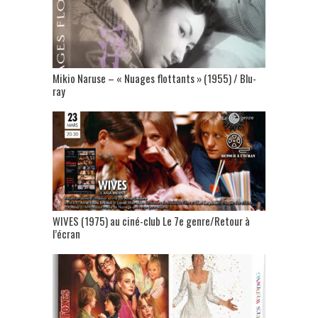
Mikio Naruse – « Nuages flottants » (1955) / Blu-
ray
WIVES (1975) au ciné-club Le 7e genre/Retour à
l’écran