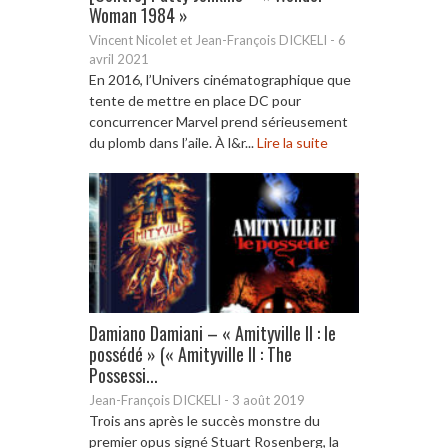
Woman 1984 »
Vincent Nicolet et Jean-François DICKELI
-
6
avril 2021
En 2016, l’Univers cinématographique que
tente de mettre en place DC pour
concurrencer Marvel prend sérieusement
du plomb dans l’aile. À l&r...
Lire la suite
Damiano Damiani – « Amityville II : le
possédé » (« Amityville II : The
Possessi...
Jean-François DICKELI
-
3 août 2019
Trois ans après le succès monstre du
premier opus signé Stuart Rosenberg, la