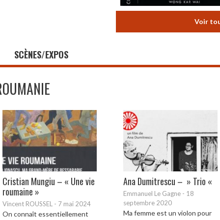
Voir to
SCÈNES/EXPOS
ROUMANIE
Cristian Mungiu – « Une vie
Ana Dumitrescu – » Trio «
roumaine »
Emmanuel Le Gagne
-
18
septembre 2020
Vincent ROUSSEL
-
7 mai 2024
Ma femme est un violon pour
On connaît essentiellement