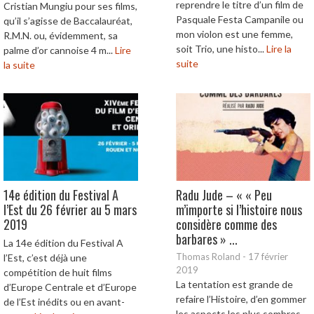
reprendre le titre d’un film de
Cristian Mungiu pour ses films,
Pasquale Festa Campanile ou
qu’il s’agisse de Baccalauréat,
mon violon est une femme,
R.M.N. ou, évidemment, sa
soit Trio, une histo...
Lire la
palme d’or cannoise 4 m...
Lire
suite
la suite
14e édition du Festival A
Radu Jude – « « Peu
l’Est du 26 février au 5 mars
m’importe si l’histoire nous
2019
considère comme des
barbares » ...
La 14e édition du Festival A
Thomas Roland
-
17 février
l’Est, c’est déjà une
2019
compétition de huit films
La tentation est grande de
d’Europe Centrale et d’Europe
refaire l’Histoire, d’en gommer
de l’Est inédits ou en avant-
les aspects les plus sombres