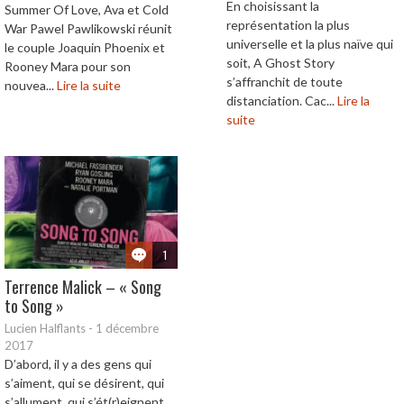
En choisissant la
Summer Of Love, Ava et Cold
représentation la plus
War Pawel Pawlikowski réunit
universelle et la plus naïve qui
le couple Joaquin Phoenix et
soit, A Ghost Story
Rooney Mara pour son
s’affranchit de toute
nouvea...
Lire la suite
distanciation. Cac...
Lire la
suite
1
Terrence Malick – « Song
to Song »
Lucien Halflants
-
1 décembre
2017
D’abord, il y a des gens qui
s’aiment, qui se désirent, qui
s’allument, qui s’ét(r)eignent,