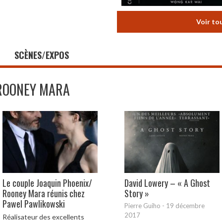
Voir to
SCÈNES/EXPOS
ROONEY MARA
Le couple Joaquin Phoenix/
David Lowery – « A Ghost
Rooney Mara réunis chez
Story »
Pawel Pawlikowski
Pierre Guiho
-
19 décembre
2017
Réalisateur des excellents