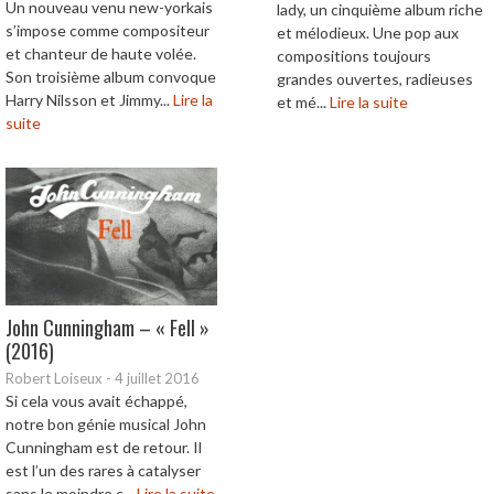
Un nouveau venu new-yorkais
lady, un cinquième album riche
s’impose comme compositeur
et mélodieux. Une pop aux
et chanteur de haute volée.
compositions toujours
Son troisième album convoque
grandes ouvertes, radieuses
Harry Nilsson et Jimmy...
Lire la
et mé...
Lire la suite
suite
John Cunningham – « Fell »
(2016)
Robert Loiseux
-
4 juillet 2016
Si cela vous avait échappé,
notre bon génie musical John
Cunningham est de retour. Il
est l’un des rares à catalyser
sans le moindre c...
Lire la suite