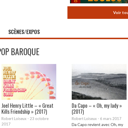
Voir to
SCÈNES/EXPOS
POP BAROQUE
Joel Henry Little – « Great
Da Capo – « Oh, my lady »
Kills Friendship » (2017)
(2017)
Robert Loiseux
-
23 octobre
Robert Loiseux
-
6 mars 2017
2017
Da Capo revient avec Oh, my