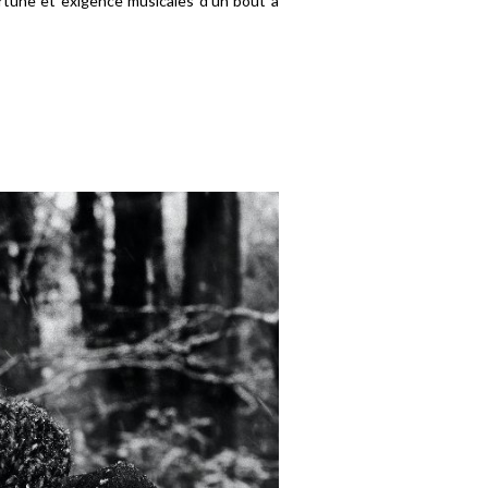
rtune et exigence musicales d’un bout à