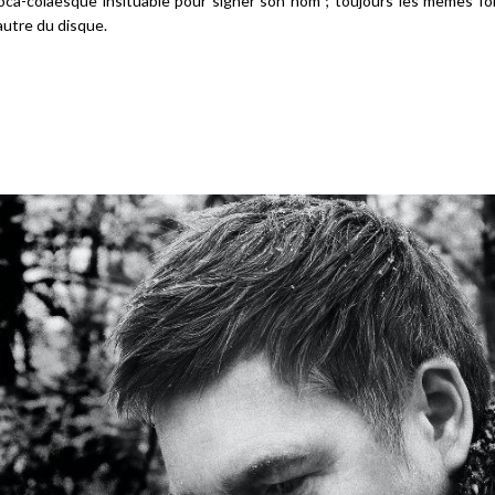
oca-colaesque insituable pour signer son nom ; toujours les mêmes fo
’autre du disque.