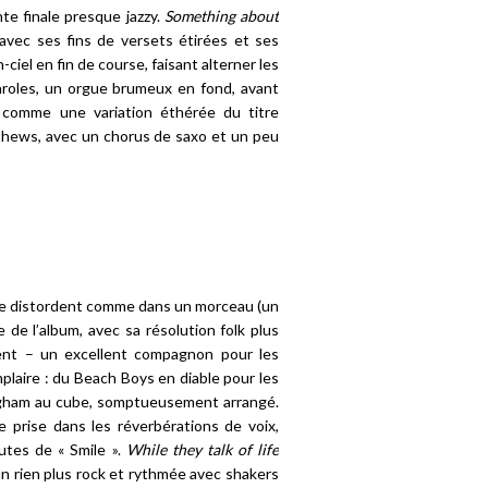
te finale presque jazzy.
Something about
 avec ses fins de versets étirées et ses
iel en fin de course, faisant alterner les
aroles, un orgue brumeux en fond, avant
comme une variation éthérée du titre
thews, avec un chorus de saxo et un peu
x se distordent comme dans un morceau (un
e de l’album, avec sa résolution folk plus
sent – un excellent compagnon pour les
plaire : du Beach Boys en diable pour les
ingham au cube, somptueusement arrangé.
 prise dans les réverbérations de voix,
utes de « Smile ».
While they talk of life
n rien plus rock et rythmée avec shakers