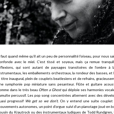
l faut quand même qu’il ait un peu de personnalité l’oiseau, pour nous sa
onfonde avec le miel. C’est tissé et soyeux, mais ça remue tranqu
nflexions, qui sont autant de paysages transitoires de l’ombre à la
nstrumentaux, les emballements orchestraux, la rondeur des basses, et
e titre inaugural, plein de couplets beatlesiens et de refrains, gracieus
ne symphonie pop miniature sans pesanteur. Flûte et guitare acous
omme dans le très beau
Often a Ghost
qui déploie ses harmonies vocal
umulte percussif. Les pop song concentrées alternent avec des déve
uasi progressif
We get so we don’t
. On y entend une suite couplet
ouvements autonomes, un point d’orgue suivi d’un pianotage joué en bo
ousin du Krautrock ou des instrumentaux ludiques de Todd Rundgren, l