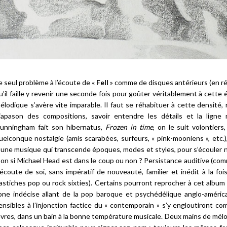
e seul problème à l’écoute de «
Fell
» comme de disques antérieurs (en réal
u’il faille y revenir une seconde fois pour goûter véritablement à cette éc
élodique s’avère vite imparable. Il faut se réhabituer à cette densité,
iapason des compositions, savoir entendre les détails et la ligne
unningham fait son hibernatus,
Frozen in time
, on le suit volontier
uelconque nostalgie (amis scarabées, surfeurs, « pink-mooniens », etc.),
’une musique qui transcende époques, modes et styles, pour s’écouler
-on si Michael Head est dans le coup ou non ? Persistance auditive (comm
’écoute de soi, sans impératif de nouveauté, familier et inédit à la foi
astiches pop ou rock sixties). Certains pourront reprocher à cet album
one indécise allant de la pop baroque et psychédélique anglo-américa
ensibles à l’injonction factice du « contemporain » s’y engloutiront comm
èvres, dans un bain à la bonne température musicale. Deux mains de mél