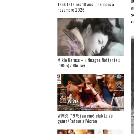
s
Tënk fête ses 10 ans – de mars à
a
novembre 2026
s
o
Mikio Naruse – « Nuages flottants »
(1955) / Blu-ray
WIVES (1975) au ciné-club Le 7e
genre/Retour à l’écran