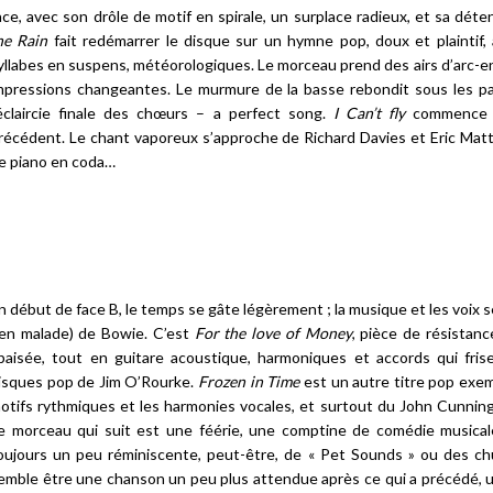
ace, avec son drôle de motif en spirale, un surplace radieux, et sa déten
he Rain
fait redémarrer le disque sur un hymne pop, doux et plaintif,
yllabes en suspens, météorologiques. Le morceau prend des airs d’arc-en-c
mpressions changeantes. Le murmure de la basse rebondit sous les p
’éclaircie finale des chœurs – a perfect song.
I Can’t fly
commence 
récédent. Le chant vaporeux s’approche de Richard Davies et Eric Mat
e piano en coda…
n début de face B, le temps se gâte légèrement ; la musique et les voi
ien malade) de Bowie. C’est
For the love of Money
, pièce de résistanc
paisée, tout en guitare acoustique, harmoniques et accords qui fri
isques pop de Jim O’Rourke.
Frozen in Time
est un autre titre pop exem
otifs rythmiques et les harmonies vocales, et surtout du John Cunn
e morceau qui suit est une féérie, une comptine de comédie musicale
oujours un peu réminiscente, peut-être, de « Pet Sounds » ou des ch
emble être une chanson un peu plus attendue après ce qui a précédé, u