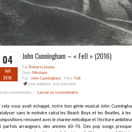
John Cunningham – « Fell » (2016)
04
Par
Robert Loiseux
Juil
Dans
Musique
2016
Par :
John Cunningham
Titre :
Fell
pop anglaise
,
pop baroque
ucun commentaire
-
Laisser un commentaire
i cela vous avait échappé, notre bon génie musical John Cunningham
atalyser sans le moindre calcul les Beach Boys et les Beatles, à les
ompositions renouent avec le charme mélodique et l’écriture ambitieu
t parfois arrangeurs, des années 60-70. Des pop songs presque