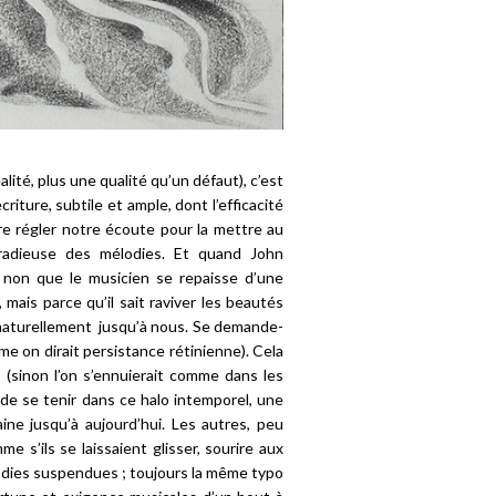
ité, plus une qualité qu’un défaut), c’est
riture, subtile et ample, dont l’efficacité
 re régler notre écoute pour la mettre au
 radieuse des mélodies. Et quand John
s, non que le musicien se repaisse d’une
 mais parce qu’il sait raviver les beautés
 naturellement jusqu’à nous. Se demande-
e on dirait persistance rétinienne). Cela
s (sinon l’on s’ennuierait comme dans les
 de se tenir dans ce halo intemporel, une
ine jusqu’à aujourd’hui. Les autres, peu
e s’ils se laissaient glisser, sourire aux
odies suspendues ; toujours la même typo