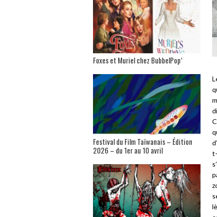
Foxes et Muriel chez BubbelPop’
L
q
m
d
C
q
Festival du Film Taïwanais – Édition
d
2026 – du 1er au 10 avril
t
s
p
z
s
l