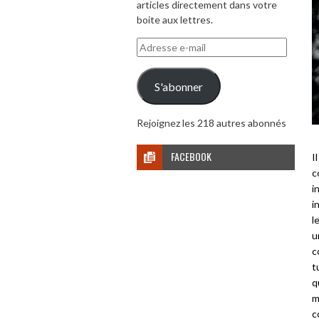
articles directement dans votre
boite aux lettres.
Adresse
e-
mail
S'abonner
Rejoignez les 218 autres abonnés
FACEBOOK
I
c
i
i
l
u
c
t
q
m
c