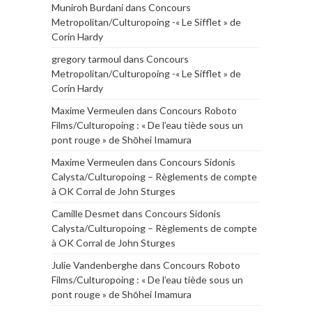
Muniroh Burdani
dans
Concours
Metropolitan/Culturopoing -« Le Sifflet » de
Corin Hardy
gregory tarmoul
dans
Concours
Metropolitan/Culturopoing -« Le Sifflet » de
Corin Hardy
Maxime Vermeulen
dans
Concours Roboto
Films/Culturopoing : « De l’eau tiède sous un
pont rouge » de Shōhei Imamura
Maxime Vermeulen
dans
Concours Sidonis
Calysta/Culturopoing – Règlements de compte
à OK Corral de John Sturges
Camille Desmet
dans
Concours Sidonis
Calysta/Culturopoing – Règlements de compte
à OK Corral de John Sturges
Julie Vandenberghe
dans
Concours Roboto
Films/Culturopoing : « De l’eau tiède sous un
pont rouge » de Shōhei Imamura