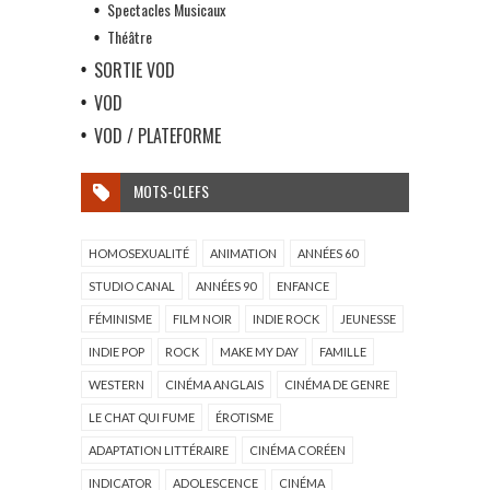
Spectacles Musicaux
Théâtre
SORTIE VOD
VOD
VOD / PLATEFORME
MOTS-CLEFS
HOMOSEXUALITÉ
ANIMATION
ANNÉES 60
STUDIO CANAL
ANNÉES 90
ENFANCE
FÉMINISME
FILM NOIR
INDIE ROCK
JEUNESSE
INDIE POP
ROCK
MAKE MY DAY
FAMILLE
WESTERN
CINÉMA ANGLAIS
CINÉMA DE GENRE
LE CHAT QUI FUME
ÉROTISME
ADAPTATION LITTÉRAIRE
CINÉMA CORÉEN
INDICATOR
ADOLESCENCE
CINÉMA