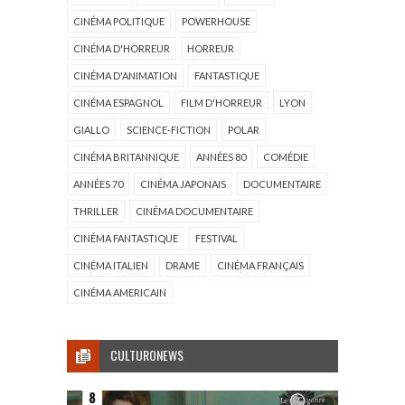
CINÉMA POLITIQUE
POWERHOUSE
CINÉMA D'HORREUR
HORREUR
CINÉMA D'ANIMATION
FANTASTIQUE
CINÉMA ESPAGNOL
FILM D'HORREUR
LYON
GIALLO
SCIENCE-FICTION
POLAR
CINÉMA BRITANNIQUE
ANNÉES 80
COMÉDIE
ANNÉES 70
CINÉMA JAPONAIS
DOCUMENTAIRE
THRILLER
CINÉMA DOCUMENTAIRE
CINÉMA FANTASTIQUE
FESTIVAL
CINÉMA ITALIEN
DRAME
CINÉMA FRANÇAIS
CINÉMA AMERICAIN
CULTURONEWS