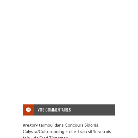
VOS COMMENTAIRES
gregory tarmoul
dans
Concours Sidonis
Calysta/Culturopoing – « Le Train sifflera trois
fois » de Fred Zinneman