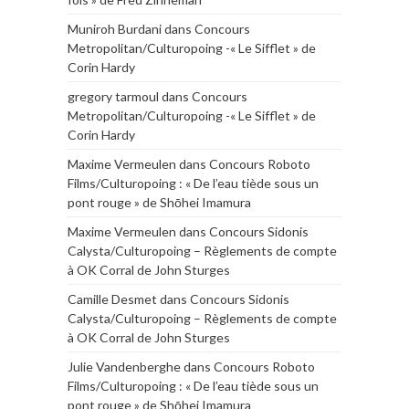
Muniroh Burdani
dans
Concours
Metropolitan/Culturopoing -« Le Sifflet » de
Corin Hardy
gregory tarmoul
dans
Concours
Metropolitan/Culturopoing -« Le Sifflet » de
Corin Hardy
Maxime Vermeulen
dans
Concours Roboto
Films/Culturopoing : « De l’eau tiède sous un
pont rouge » de Shōhei Imamura
Maxime Vermeulen
dans
Concours Sidonis
Calysta/Culturopoing – Règlements de compte
à OK Corral de John Sturges
Camille Desmet
dans
Concours Sidonis
Calysta/Culturopoing – Règlements de compte
à OK Corral de John Sturges
Julie Vandenberghe
dans
Concours Roboto
Films/Culturopoing : « De l’eau tiède sous un
pont rouge » de Shōhei Imamura