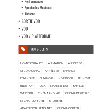
Performances
Spectacles Musicaux
Théâtre
SORTIE VOD
VOD
VOD / PLATEFORME
MOTS-CLEFS
HOMOSEXUALITÉ
ANIMATION
ANNÉES 60
STUDIO CANAL
ANNÉES 90
ENFANCE
FÉMINISME
FILM NOIR
INDIE ROCK
JEUNESSE
INDIE POP
ROCK
MAKE MY DAY
FAMILLE
WESTERN
CINÉMA ANGLAIS
CINÉMA DE GENRE
LE CHAT QUI FUME
ÉROTISME
ADAPTATION LITTÉRAIRE
CINÉMA CORÉEN