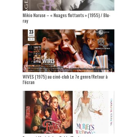
Mikio Naruse – « Nuages flottants » (1955) / Blu-
ray
WIVES (1975) au ciné-club Le 7e genre/Retour à
l’écran