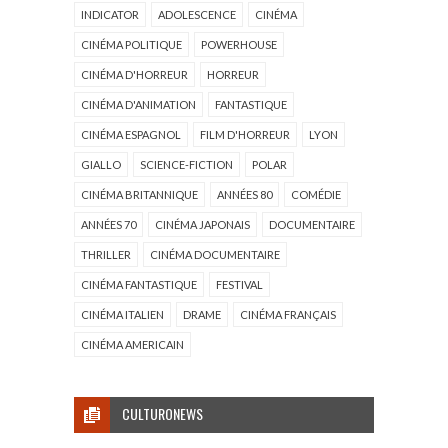
INDICATOR
ADOLESCENCE
CINÉMA
CINÉMA POLITIQUE
POWERHOUSE
CINÉMA D'HORREUR
HORREUR
CINÉMA D'ANIMATION
FANTASTIQUE
CINÉMA ESPAGNOL
FILM D'HORREUR
LYON
GIALLO
SCIENCE-FICTION
POLAR
CINÉMA BRITANNIQUE
ANNÉES 80
COMÉDIE
ANNÉES 70
CINÉMA JAPONAIS
DOCUMENTAIRE
THRILLER
CINÉMA DOCUMENTAIRE
CINÉMA FANTASTIQUE
FESTIVAL
CINÉMA ITALIEN
DRAME
CINÉMA FRANÇAIS
CINÉMA AMERICAIN
CULTURONEWS