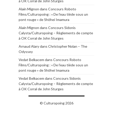
à OK Corral de John Sturges
Alain Mignon
dans
Concours Roboto
Films/Culturopoing : « De l’eau tiède sous un
pont rouge » de Shōhei Imamura
Alain Mignon
dans
Concours Sidonis
Calysta/Culturopoing – Règlements de compte
à OK Corral de John Sturges
Arnaud Alary
dans
Christopher Nolan – The
Odyssey
Vedat Belkacem
dans
Concours Roboto
Films/Culturopoing : « De l’eau tiède sous un
pont rouge » de Shōhei Imamura
Vedat Belkacem
dans
Concours Sidonis
Calysta/Culturopoing – Règlements de compte
à OK Corral de John Sturges
© Culturopoing 2026