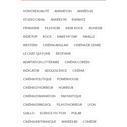
HOMOSEXUALITÉ
ANIMATION
ANNÉES 60
STUDIO CANAL
ANNÉES 90
ENFANCE
FÉMINISME
FILM NOIR
INDIE ROCK
JEUNESSE
INDIE POP
ROCK
MAKE MY DAY
FAMILLE
WESTERN
CINÉMA ANGLAIS
CINÉMA DE GENRE
LE CHAT QUI FUME
ÉROTISME
ADAPTATION LITTÉRAIRE
CINÉMA CORÉEN
INDICATOR
ADOLESCENCE
CINÉMA
CINÉMA POLITIQUE
POWERHOUSE
CINÉMA D'HORREUR
HORREUR
CINÉMA D'ANIMATION
FANTASTIQUE
CINÉMA ESPAGNOL
FILM D'HORREUR
LYON
GIALLO
SCIENCE-FICTION
POLAR
CINÉMA BRITANNIQUE
ANNÉES 80
COMÉDIE