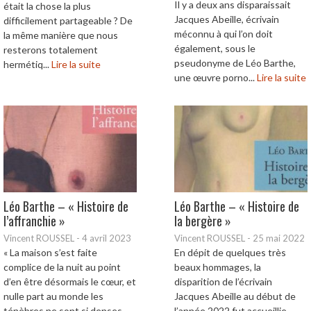
Il y a deux ans disparaissait
était la chose la plus
Jacques Abeille, écrivain
difficilement partageable ? De
méconnu à qui l’on doit
la même manière que nous
également, sous le
resterons totalement
pseudonyme de Léo Barthe,
hermétiq...
Lire la suite
une œuvre porno...
Lire la suite
Léo Barthe – « Histoire de
Léo Barthe – « Histoire de
l’affranchie »
la bergère »
Vincent ROUSSEL
-
4 avril 2023
Vincent ROUSSEL
-
25 mai 2022
« La maison s’est faite
En dépit de quelques très
complice de la nuit au point
beaux hommages, la
d’en être désormais le cœur, et
disparition de l’écrivain
nulle part au monde les
Jacques Abeille au début de
ténèbres ne sont si denses
l’année 2022 fut accueillie