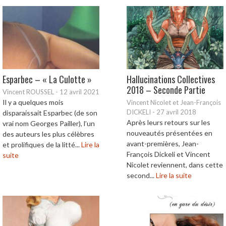
Esparbec – « La Culotte »
Hallucinations Collectives
2018 – Seconde Partie
Vincent ROUSSEL
-
12 avril 2021
Il y a quelques mois
Vincent Nicolet et Jean-François
DICKELI
-
27 avril 2018
disparaissait Esparbec (de son
Après leurs retours sur les
vrai nom Georges Pailler), l’un
nouveautés présentées en
des auteurs les plus célèbres
avant-premières, Jean-
et prolifiques de la litté...
Lire la
François Dickeli et Vincent
suite
Nicolet reviennent, dans cette
second...
Lire la suite