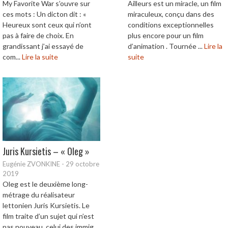
My Favorite War s’ouvre sur
Ailleurs est un miracle, un film
ces mots : Un dicton dit : «
miraculeux, conçu dans des
Heureux sont ceux qui n’ont
conditions exceptionnelles
pas à faire de choix. En
plus encore pour un film
grandissant j’ai essayé de
d’animation . Tournée ...
Lire la
com...
Lire la suite
suite
Juris Kursietis – « Oleg »
Eugénie ZVONKINE
-
29 octobre
2019
Oleg est le deuxième long-
métrage du réalisateur
lettonien Juris Kursietis. Le
film traite d’un sujet qui n’est
pas nouveau, celui des immig...