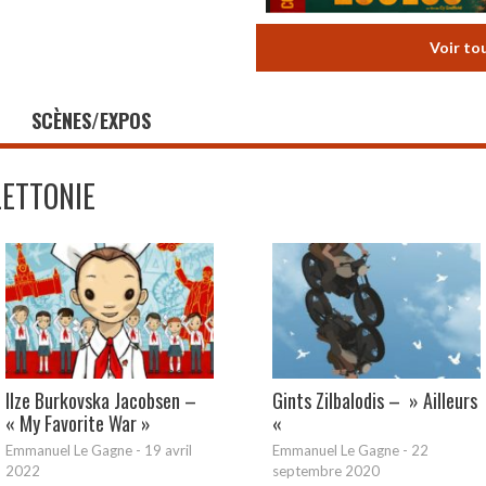
Voir to
SCÈNES/EXPOS
LETTONIE
Ilze Burkovska Jacobsen –
Gints Zilbalodis – » Ailleurs
« My Favorite War »
«
Emmanuel Le Gagne
-
19 avril
Emmanuel Le Gagne
-
22
2022
septembre 2020