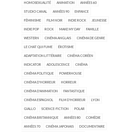
HOMOSEXUALITÉ
ANIMATION
ANNÉES 60
STUDIO CANAL
ANNÉES 90
ENFANCE
FÉMINISME
FILM NOIR
INDIE ROCK
JEUNESSE
INDIE POP
ROCK
MAKE MY DAY
FAMILLE
WESTERN
CINÉMA ANGLAIS
CINÉMA DE GENRE
LE CHAT QUI FUME
ÉROTISME
ADAPTATION LITTÉRAIRE
CINÉMA CORÉEN
INDICATOR
ADOLESCENCE
CINÉMA
CINÉMA POLITIQUE
POWERHOUSE
CINÉMA D'HORREUR
HORREUR
CINÉMA D'ANIMATION
FANTASTIQUE
CINÉMA ESPAGNOL
FILM D'HORREUR
LYON
GIALLO
SCIENCE-FICTION
POLAR
CINÉMA BRITANNIQUE
ANNÉES 80
COMÉDIE
ANNÉES 70
CINÉMA JAPONAIS
DOCUMENTAIRE