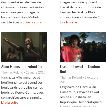
documentaires, de films de
images seconde qui s’est
cinéma et fictions télévisées
inscrit dans la continuité de
ou encore personnage de
l’ancien festival de Blois
bande-dessinées, Mobutu
consacré aux cinémas du Q...
semble être o...
Lire la suite
Lire la suite
Alain Gomis – « Félicité »
Osvalde Lewat – Couleur
Nuit
Thomas Roland
-
28 mars 2017
Kinshasa, ville immense et
Thomas Roland
-
2 octobre
2015
bouillonnante qui étend ses
Originaire de Garoua, au
boulevards et ruelles sur les
Cameroun, Osvalde Lewat
bords du fleuve Congo, avec
réside à Kinshasa, en
son architecture si singuli...
République Démocratique du
Lire la suite
Congo, depuis quelques