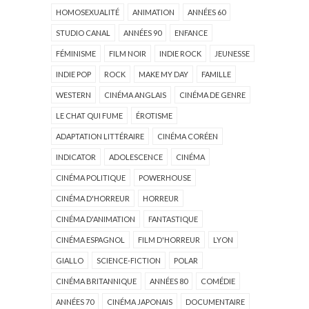
HOMOSEXUALITÉ
ANIMATION
ANNÉES 60
STUDIO CANAL
ANNÉES 90
ENFANCE
FÉMINISME
FILM NOIR
INDIE ROCK
JEUNESSE
INDIE POP
ROCK
MAKE MY DAY
FAMILLE
WESTERN
CINÉMA ANGLAIS
CINÉMA DE GENRE
LE CHAT QUI FUME
ÉROTISME
ADAPTATION LITTÉRAIRE
CINÉMA CORÉEN
INDICATOR
ADOLESCENCE
CINÉMA
CINÉMA POLITIQUE
POWERHOUSE
CINÉMA D'HORREUR
HORREUR
CINÉMA D'ANIMATION
FANTASTIQUE
CINÉMA ESPAGNOL
FILM D'HORREUR
LYON
GIALLO
SCIENCE-FICTION
POLAR
CINÉMA BRITANNIQUE
ANNÉES 80
COMÉDIE
ANNÉES 70
CINÉMA JAPONAIS
DOCUMENTAIRE