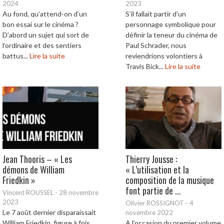
2024
2023
Au fond, qu’attend-on d’un
S’il fallait partir d’un
bon essai sur le cinéma ?
personnage symbolique pour
D’abord un sujet qui sort de
définir la teneur du cinéma de
l’ordinaire et des sentiers
Paul Schrader, nous
battus...
Lire la suite
reviendrions volontiers à
Travis Bick...
Lire la suite
Jean Thooris – « Les
Thierry Jousse :
démons de William
« L’utilisation et la
Friedkin »
composition de la musique
font partie de ...
Vincent ROUSSEL
-
28 novembre
2023
Olivier ROSSIGNOT
-
4
Le 7 août dernier disparaissait
novembre 2022
William Friedkin, figure à fois
A l’occasion du premier volume