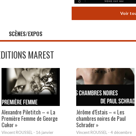
Voir to
SCÈNES/EXPOS
EDITIONS MAREST
Alexandre Piletitch – « La
Jérôme d’Estais – « Les
Première Femme de George
chambres noires de Paul
Cukor »
Schrader »
Vincent ROUSSEL
-
16 janvier
Vincent ROUSSEL
-
4 décembre