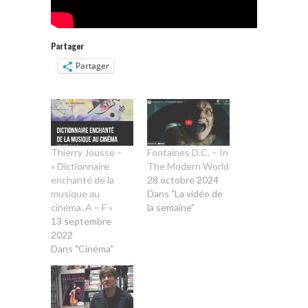
Partager
Partager
Thierry Jousse –
Fontaines D.C. – In
« Dictionnaire
The Modern World
enchanté de la
28 octobre 2024
musique au
Dans "La vidéo de
cinéma. A – F »
la semaine"
13 septembre
2022
Dans "Cinéma"