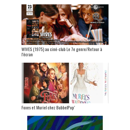
WIVES (1975) au ciné-club Le 7e genre/Retour à
l’écran
Foxes et Muriel chez BubbelPop’