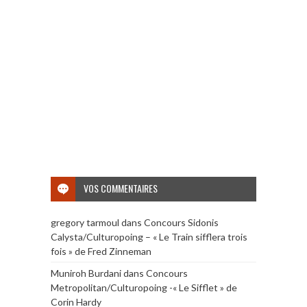
VOS COMMENTAIRES
gregory tarmoul
dans
Concours Sidonis
Calysta/Culturopoing – « Le Train sifflera trois
fois » de Fred Zinneman
Muniroh Burdani
dans
Concours
Metropolitan/Culturopoing -« Le Sifflet » de
Corin Hardy