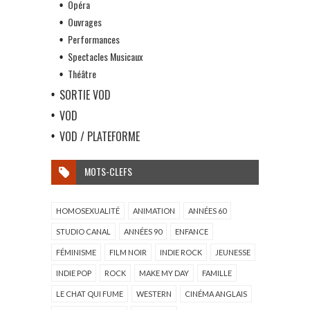
Opéra
Ouvrages
Performances
Spectacles Musicaux
Théâtre
SORTIE VOD
VOD
VOD / PLATEFORME
MOTS-CLEFS
HOMOSEXUALITÉ
ANIMATION
ANNÉES 60
STUDIO CANAL
ANNÉES 90
ENFANCE
FÉMINISME
FILM NOIR
INDIE ROCK
JEUNESSE
INDIE POP
ROCK
MAKE MY DAY
FAMILLE
LE CHAT QUI FUME
WESTERN
CINÉMA ANGLAIS