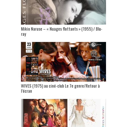
Mikio Naruse – « Nuages flottants » (1955) / Blu-
ray
WIVES (1975) au ciné-club Le 7e genre/Retour à
l’écran