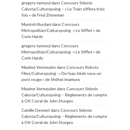
gregory tarmoul
dans
Concours Sidonis
Calysta/Culturopoing – « Le Train sifflera trois
fois » de Fred Zinneman
Muniroh Burdani
dans
Concours
Metropolitan/Culturopoing -« Le Sifflet » de
Corin Hardy
gregory tarmoul
dans
Concours
Metropolitan/Culturopoing -« Le Sifflet » de
Corin Hardy
Maxime Vermeulen
dans
Concours Roboto
Films/Culturopoing : « De l’eau tiède sous un
pont rouge » de Shōhei Imamura
Maxime Vermeulen
dans
Concours Sidonis
Calysta/Culturopoing – Règlements de compte
à OK Corral de John Sturges
Camille Desmet
dans
Concours Sidonis
Calysta/Culturopoing – Règlements de compte
à OK Corral de John Sturges