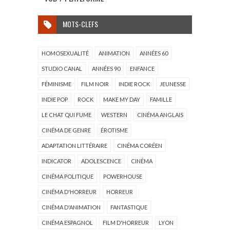
MOTS-CLEFS
HOMOSEXUALITÉ
ANIMATION
ANNÉES 60
STUDIO CANAL
ANNÉES 90
ENFANCE
FÉMINISME
FILM NOIR
INDIE ROCK
JEUNESSE
INDIE POP
ROCK
MAKE MY DAY
FAMILLE
LE CHAT QUI FUME
WESTERN
CINÉMA ANGLAIS
CINÉMA DE GENRE
ÉROTISME
ADAPTATION LITTÉRAIRE
CINÉMA CORÉEN
INDICATOR
ADOLESCENCE
CINÉMA
CINÉMA POLITIQUE
POWERHOUSE
CINÉMA D'HORREUR
HORREUR
CINÉMA D'ANIMATION
FANTASTIQUE
CINÉMA ESPAGNOL
FILM D'HORREUR
LYON