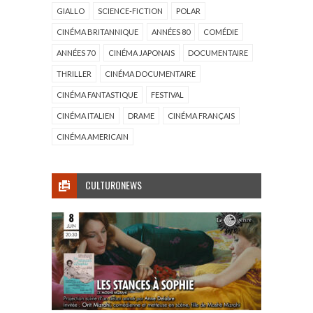
GIALLO
SCIENCE-FICTION
POLAR
CINÉMA BRITANNIQUE
ANNÉES 80
COMÉDIE
ANNÉES 70
CINÉMA JAPONAIS
DOCUMENTAIRE
THRILLER
CINÉMA DOCUMENTAIRE
CINÉMA FANTASTIQUE
FESTIVAL
CINÉMA ITALIEN
DRAME
CINÉMA FRANÇAIS
CINÉMA AMERICAIN
CULTURONEWS