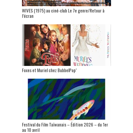
WIVES (1975) au ciné-club Le 7e genre/Retour à
l’écran
Foxes et Muriel chez BubbelPop’
Festival du Film Taïwanais – Édition 2026 – du 1er
au 10 avril