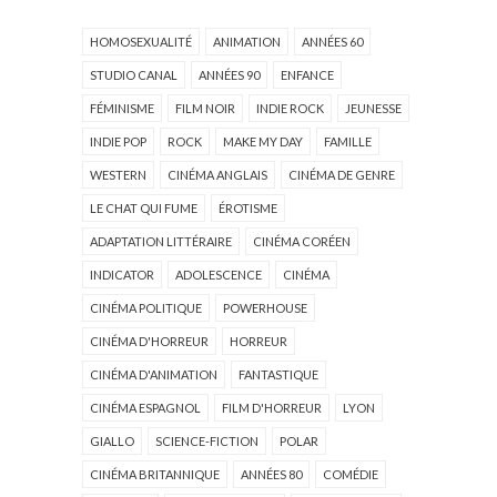
HOMOSEXUALITÉ
ANIMATION
ANNÉES 60
STUDIO CANAL
ANNÉES 90
ENFANCE
FÉMINISME
FILM NOIR
INDIE ROCK
JEUNESSE
INDIE POP
ROCK
MAKE MY DAY
FAMILLE
WESTERN
CINÉMA ANGLAIS
CINÉMA DE GENRE
LE CHAT QUI FUME
ÉROTISME
ADAPTATION LITTÉRAIRE
CINÉMA CORÉEN
INDICATOR
ADOLESCENCE
CINÉMA
CINÉMA POLITIQUE
POWERHOUSE
CINÉMA D'HORREUR
HORREUR
CINÉMA D'ANIMATION
FANTASTIQUE
CINÉMA ESPAGNOL
FILM D'HORREUR
LYON
GIALLO
SCIENCE-FICTION
POLAR
CINÉMA BRITANNIQUE
ANNÉES 80
COMÉDIE