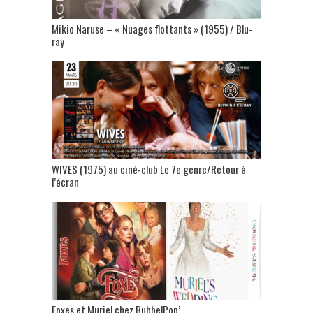
Mikio Naruse – « Nuages flottants » (1955) / Blu-
ray
WIVES (1975) au ciné-club Le 7e genre/Retour à
l’écran
Foxes et Muriel chez BubbelPop’