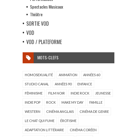
Spectacles Musicaux
Théâtre
SORTIE VOD
VOD
VOD / PLATEFORME
MOTS-CLEFS
HOMOSEXUALITÉ
ANIMATION
ANNÉES 60
STUDIO CANAL
ANNÉES 90
ENFANCE
FÉMINISME
FILM NOIR
INDIE ROCK
JEUNESSE
INDIE POP
ROCK
MAKE MY DAY
FAMILLE
WESTERN
CINÉMA ANGLAIS
CINÉMA DE GENRE
LE CHAT QUI FUME
ÉROTISME
ADAPTATION LITTÉRAIRE
CINÉMA CORÉEN