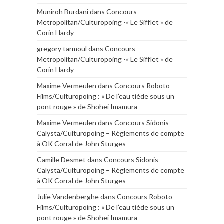
Muniroh Burdani
dans
Concours
Metropolitan/Culturopoing -« Le Sifflet » de
Corin Hardy
gregory tarmoul
dans
Concours
Metropolitan/Culturopoing -« Le Sifflet » de
Corin Hardy
Maxime Vermeulen
dans
Concours Roboto
Films/Culturopoing : « De l’eau tiède sous un
pont rouge » de Shōhei Imamura
Maxime Vermeulen
dans
Concours Sidonis
Calysta/Culturopoing – Règlements de compte
à OK Corral de John Sturges
Camille Desmet
dans
Concours Sidonis
Calysta/Culturopoing – Règlements de compte
à OK Corral de John Sturges
Julie Vandenberghe
dans
Concours Roboto
Films/Culturopoing : « De l’eau tiède sous un
pont rouge » de Shōhei Imamura