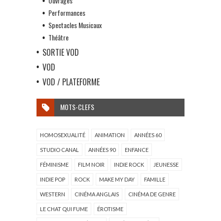
Ouvrages
Performances
Spectacles Musicaux
Théâtre
SORTIE VOD
VOD
VOD / PLATEFORME
MOTS-CLEFS
HOMOSEXUALITÉ
ANIMATION
ANNÉES 60
STUDIO CANAL
ANNÉES 90
ENFANCE
FÉMINISME
FILM NOIR
INDIE ROCK
JEUNESSE
INDIE POP
ROCK
MAKE MY DAY
FAMILLE
WESTERN
CINÉMA ANGLAIS
CINÉMA DE GENRE
LE CHAT QUI FUME
ÉROTISME