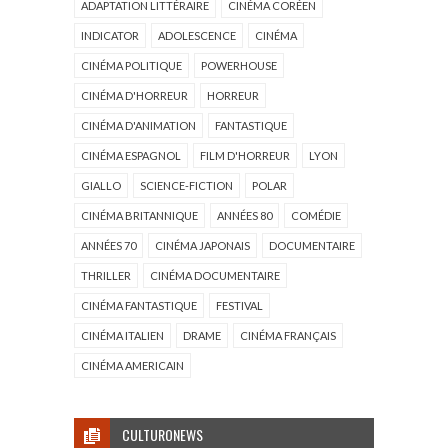
ADAPTATION LITTÉRAIRE
CINÉMA CORÉEN
INDICATOR
ADOLESCENCE
CINÉMA
CINÉMA POLITIQUE
POWERHOUSE
CINÉMA D'HORREUR
HORREUR
CINÉMA D'ANIMATION
FANTASTIQUE
CINÉMA ESPAGNOL
FILM D'HORREUR
LYON
GIALLO
SCIENCE-FICTION
POLAR
CINÉMA BRITANNIQUE
ANNÉES 80
COMÉDIE
ANNÉES 70
CINÉMA JAPONAIS
DOCUMENTAIRE
THRILLER
CINÉMA DOCUMENTAIRE
CINÉMA FANTASTIQUE
FESTIVAL
CINÉMA ITALIEN
DRAME
CINÉMA FRANÇAIS
CINÉMA AMERICAIN
CULTURONEWS