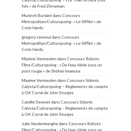
fois » de Fred Zinneman
Muniroh Burdani
dans
Concours
Metropolitan/Culturopoing -« Le Sifflet » de
Corin Hardy
gregory tarmoul
dans
Concours
Metropolitan/Culturopoing -« Le Sifflet » de
Corin Hardy
Maxime Vermeulen
dans
Concours Roboto
Films/Culturopoing : « De l’eau tiède sous un
pont rouge » de Shōhei Imamura
Maxime Vermeulen
dans
Concours Sidonis
Calysta/Culturopoing – Règlements de compte
à OK Corral de John Sturges
Camille Desmet
dans
Concours Sidonis
Calysta/Culturopoing – Règlements de compte
à OK Corral de John Sturges
Julie Vandenberghe
dans
Concours Roboto
Films/Culturopoing : « De l’eau tiède sous un