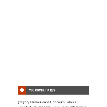
VOS COMMENTAIRES
gregory tarmoul
dans
Concours Sidonis
Calysta/Culturopoing – « Le Train sifflera trois