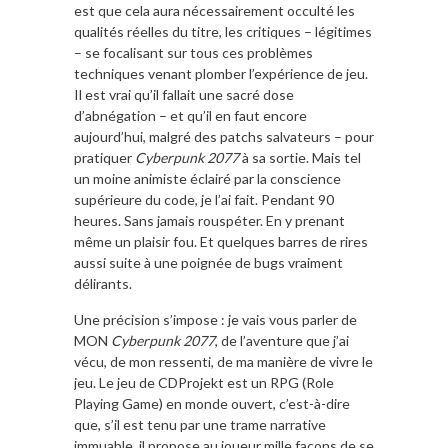
est que cela aura nécessairement occulté les
qualités réelles du titre, les critiques – légitimes
– se focalisant sur tous ces problèmes
techniques venant plomber l’expérience de jeu.
Il est vrai qu’il fallait une sacré dose
d’abnégation – et qu’il en faut encore
aujourd’hui, malgré des patchs salvateurs – pour
pratiquer
Cyberpunk 2077
à sa sortie. Mais tel
un moine animiste éclairé par la conscience
supérieure du code, je l’ai fait. Pendant 90
heures. Sans jamais rouspéter. En y prenant
même un plaisir fou. Et quelques barres de rires
aussi suite à une poignée de bugs vraiment
délirants.
Une précision s’impose : je vais vous parler de
MON
Cyberpunk 2077
, de l’aventure que j’ai
vécu, de mon ressenti, de ma manière de vivre le
jeu. Le jeu de CDProjekt est un RPG (Role
Playing Game) en monde ouvert, c’est-à-dire
que, s’il est tenu par une trame narrative
immuable, il propose au joueur mille façons de se