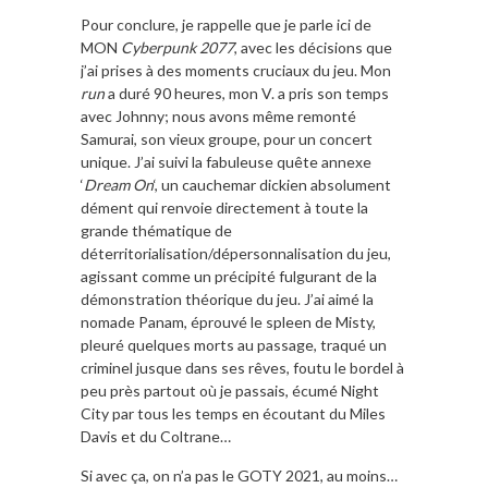
Pour conclure, je rappelle que je parle ici de
MON
Cyberpunk 2077
, avec les décisions que
j’ai prises à des moments cruciaux du jeu. Mon
run
a duré 90 heures, mon V. a pris son temps
avec Johnny; nous avons même remonté
Samurai, son vieux groupe, pour un concert
unique. J’ai suivi la fabuleuse quête annexe
‘
Dream On
‘, un cauchemar dickien absolument
dément qui renvoie directement à toute la
grande thématique de
déterritorialisation/dépersonnalisation du jeu,
agissant comme un précipité fulgurant de la
démonstration théorique du jeu. J’ai aimé la
nomade Panam, éprouvé le spleen de Misty,
pleuré quelques morts au passage, traqué un
criminel jusque dans ses rêves, foutu le bordel à
peu près partout où je passais, écumé Night
City par tous les temps en écoutant du Miles
Davis et du Coltrane…
Si avec ça, on n’a pas le GOTY 2021, au moins…