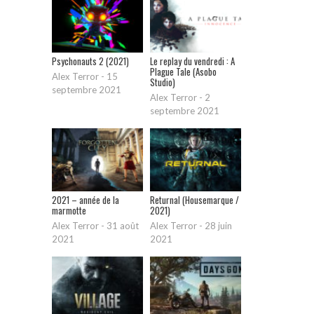
Psychonauts 2 (2021)
Le replay du vendredi : A
Plague Tale (Asobo
Alex Terror
-
15
Studio)
septembre 2021
Alex Terror
-
2
septembre 2021
2021 – année de la
Returnal (Housemarque /
marmotte
2021)
Alex Terror
-
31 août
Alex Terror
-
28 juin
2021
2021