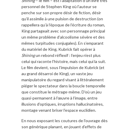
Shining
– le film – est l’adaptation d’un livre très
personnel de Stephen King où l’auteur se
penche sur son propre désir de fiction, désir
qu’il assimile à une pulsion de destruction (on
rappellera qu’à l’époque de l’écriture du roman,
King partageait avec son personnage principal
un même problème d’alcoolisme sévère et des
mêmes turpitudes conjugales). En s’emparant
du matériel de King, Kubrick fait opérer à
Shining
un rebond réflexif : l’enjeu n’est plus
celui qui raconte l’histoire, mais celui qui la suit.
Le film devient, sous l’impulsion de Kubrick (et
au grand désarroi de King), un vaste jeu
manipulatoire du regard visant à littéralement
piéger le spectateur dans la boucle temporelle
que constitue le métrage-même. D’où un jeu
quasi-permanent à l’œuvre à l’image, entre
illusions d’optiques, irruptions hallucinatoires,
montage venant briser l’espace euclidien.
En nous exposant les coutures de l’ouvrage dès
son générique planant, en jouant d’effets de