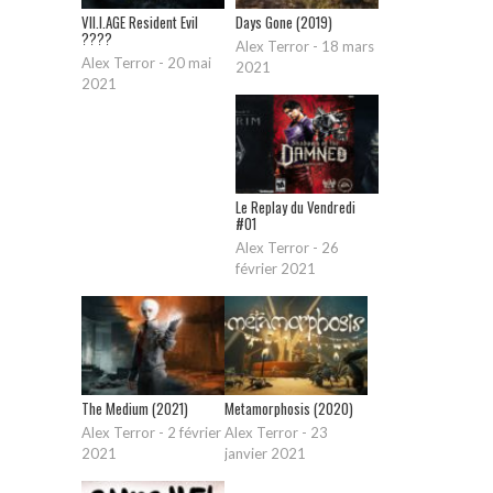
VII.I.AGE Resident Evil
Days Gone (2019)
????
Alex Terror
-
18 mars
Alex Terror
-
20 mai
2021
2021
Le Replay du Vendredi
#01
Alex Terror
-
26
février 2021
The Medium (2021)
Metamorphosis (2020)
Alex Terror
-
2 février
Alex Terror
-
23
2021
janvier 2021