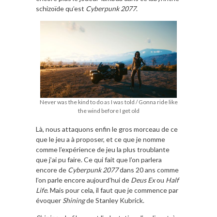
schizoïde qu’est
Cyberpunk 2077
.
Never was the kind to do as I was told / Gonna ride like
the wind before I get old
Là, nous attaquons enfin le gros morceau de ce
que le jeu a à proposer, et ce que je nomme
comme l’expérience de jeu la plus troublante
que j’ai pu faire. Ce qui fait que l’on parlera
encore de
Cyberpunk 2077
dans 20 ans comme
l’on parle encore aujourd’hui de
Deus Ex
ou
Half
Life
. Mais pour cela, il faut que je commence par
évoquer
Shining
de Stanley Kubrick.