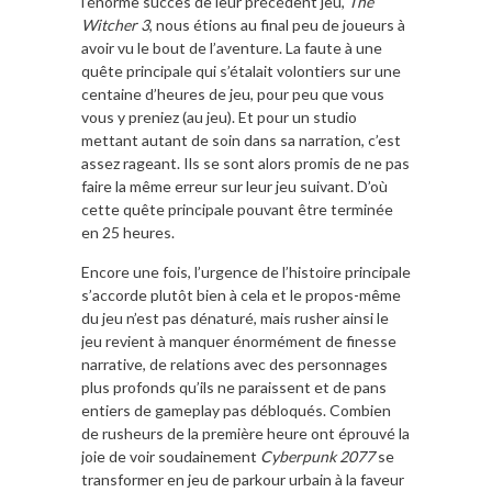
l’énorme succès de leur précédent jeu,
The
Witcher 3
, nous étions au final peu de joueurs à
avoir vu le bout de l’aventure. La faute à une
quête principale qui s’étalait volontiers sur une
centaine d’heures de jeu, pour peu que vous
vous y preniez (au jeu). Et pour un studio
mettant autant de soin dans sa narration, c’est
assez rageant. Ils se sont alors promis de ne pas
faire la même erreur sur leur jeu suivant. D’où
cette quête principale pouvant être terminée
en 25 heures.
Encore une fois, l’urgence de l’histoire principale
s’accorde plutôt bien à cela et le propos-même
du jeu n’est pas dénaturé, mais rusher ainsi le
jeu revient à manquer énormément de finesse
narrative, de relations avec des personnages
plus profonds qu’ils ne paraissent et de pans
entiers de gameplay pas débloqués. Combien
de rusheurs de la première heure ont éprouvé la
joie de voir soudainement
Cyberpunk 2077
se
transformer en jeu de parkour urbain à la faveur