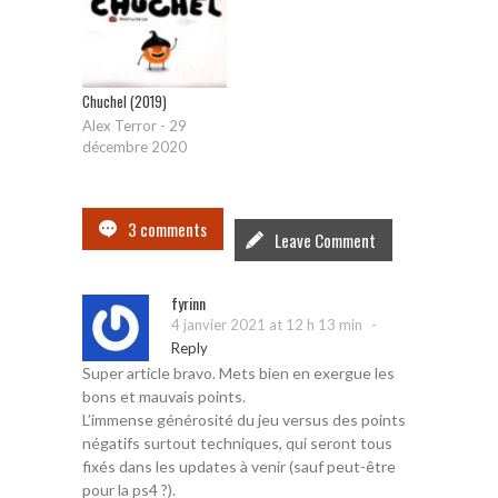
Chuchel (2019)
Alex Terror
-
29
décembre 2020
3 comments
Leave Comment
fyrinn
-
4 janvier 2021 at 12 h 13 min
Reply
Super article bravo. Mets bien en exergue les
bons et mauvais points.
L’immense générosité du jeu versus des points
négatifs surtout techniques, qui seront tous
fixés dans les updates à venir (sauf peut-être
pour la ps4 ?).